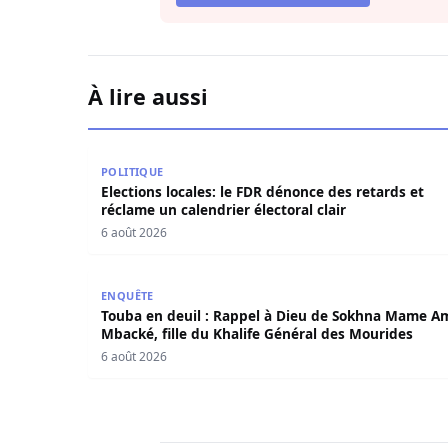
À lire aussi
Elections locales: le FDR dénonce des retards et
POLITIQUE
Elections locales: le FDR dénonce des retards et
réclame un calendrier électoral clair
6 août 2026
Touba en deuil : Rappel à Dieu de Sokhna Mame
ENQUÊTE
Touba en deuil : Rappel à Dieu de Sokhna Mame A
Mbacké, fille du Khalife Général des Mourides
6 août 2026