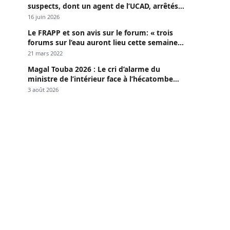
suspects, dont un agent de l’UCAD, arrêtés à
Keur Massar ; l’un avoue avoir propagé le
16 juin 2026
VIH depuis 2018
Le FRAPP et son avis sur le forum: « trois
forums sur l’eau auront lieu cette semaine à
Dakar »
21 mars 2022
Magal Touba 2026 : Le cri d’alarme du
ministre de l’intérieur face à l’hécatombe
routière
3 août 2026