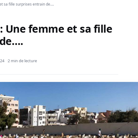
 sa fille surprises entrain de….
: Une femme et sa fille
 de….
024
2 min de lecture