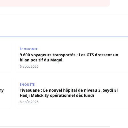
 réclame un calendrier électoral clair
9.600 voyageurs transportés : Les GTS dressent un b
ÉCONOMIE
9.600 voyageurs transportés : Les GTS dressent un
bilan positif du Magal
6 août 2026
 Amy Mbacké, fille du Khalife Général des Mourides
Tivaouane : Le nouvel hôpital de niveau 3, Seydi El H
ENQUÊTE
my
Tivaouane : Le nouvel hôpital de niveau 3, Seydi El
Hadji Malick Sy opérationnel dès lundi
6 août 2026