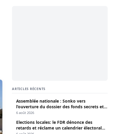
ARTICLES RÉCENTS
Assemblée nationale : Sonko vers
l’ouverture du dossier des fonds secrets et
de la déclaration de patrimoine
6 août 2026
Elections locales: le FDR dénonce des
retards et réclame un calendrier électoral
clair
6 août 2026