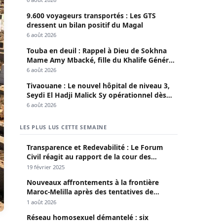
9.600 voyageurs transportés : Les GTS
dressent un bilan positif du Magal
6 août 2026
Touba en deuil : Rappel à Dieu de Sokhna
Mame Amy Mbacké, fille du Khalife Général
des Mourides
6 août 2026
Tivaouane : Le nouvel hôpital de niveau 3,
Seydi El Hadji Malick Sy opérationnel dès
lundi
6 août 2026
LES PLUS LUS CETTE SEMAINE
Transparence et Redevabilité : Le Forum
Civil réagit au rapport de la cour des
comptes
19 février 2025
Nouveaux affrontements à la frontière
Maroc-Melilla après des tentatives de
passage
1 août 2026
Réseau homosexuel démantelé : six