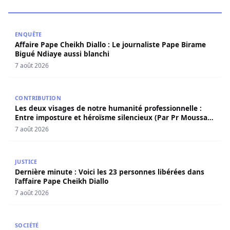
Affaire Pape Cheikh Diallo : Le journaliste Pape Birame B
ENQUÊTE
Affaire Pape Cheikh Diallo : Le journaliste Pape Birame
Bigué Ndiaye aussi blanchi
7 août 2026
Les deux visages de notre humanité professionnelle : Ent
CONTRIBUTION
Les deux visages de notre humanité professionnelle :
Entre imposture et héroïsme silencieux (Par Pr Moussa
Seydi)
7 août 2026
Dernière minute : Voici les 23 personnes libérées dans l’a
JUSTICE
Dernière minute : Voici les 23 personnes libérées dans
l’affaire Pape Cheikh Diallo
7 août 2026
Contentieux douanier : Khadim Ba libéré après deux ans 
SOCIÉTÉ