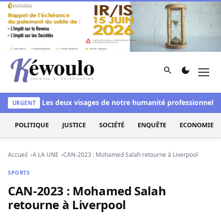
Aller au contenu
Rechercher
Men
Kéwoulo, le premier site d'information et d'investigation d
blanchi
Les deux visages de notre humanité professionnelle : E
URGENT
POLITIQUE
JUSTICE
SOCIÉTÉ
ENQUÊTE
ECONOMIE
Accueil
A LA UNE
CAN-2023 : Mohamed Salah retourne à Liverpool
SPORTS
CAN-2023 : Mohamed Salah
retourne à Liverpool