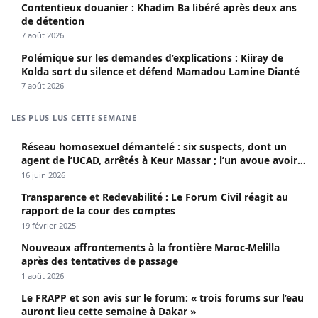
Contentieux douanier : Khadim Ba libéré après deux ans
de détention
7 août 2026
Polémique sur les demandes d’explications : Kiiray de
Kolda sort du silence et défend Mamadou Lamine Dianté
7 août 2026
LES PLUS LUS CETTE SEMAINE
Réseau homosexuel démantelé : six suspects, dont un
agent de l’UCAD, arrêtés à Keur Massar ; l’un avoue avoir
propagé le VIH depuis 2018
16 juin 2026
Transparence et Redevabilité : Le Forum Civil réagit au
rapport de la cour des comptes
19 février 2025
Nouveaux affrontements à la frontière Maroc-Melilla
après des tentatives de passage
1 août 2026
Le FRAPP et son avis sur le forum: « trois forums sur l’eau
auront lieu cette semaine à Dakar »