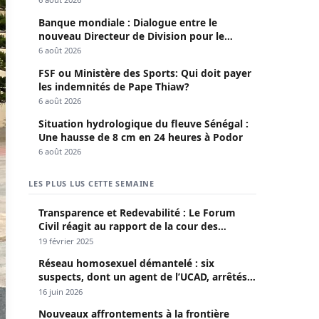
Banque mondiale : Dialogue entre le
nouveau Directeur de Division pour le
Sénégal et le Pr. Diomaye
6 août 2026
FSF ou Ministère des Sports: Qui doit payer
les indemnités de Pape Thiaw?
6 août 2026
Situation hydrologique du fleuve Sénégal :
Une hausse de 8 cm en 24 heures à Podor
6 août 2026
LES PLUS LUS CETTE SEMAINE
Transparence et Redevabilité : Le Forum
Civil réagit au rapport de la cour des
comptes
19 février 2025
Réseau homosexuel démantelé : six
suspects, dont un agent de l’UCAD, arrêtés à
Keur Massar ; l’un avoue avoir propagé le
16 juin 2026
VIH depuis 2018
Nouveaux affrontements à la frontière