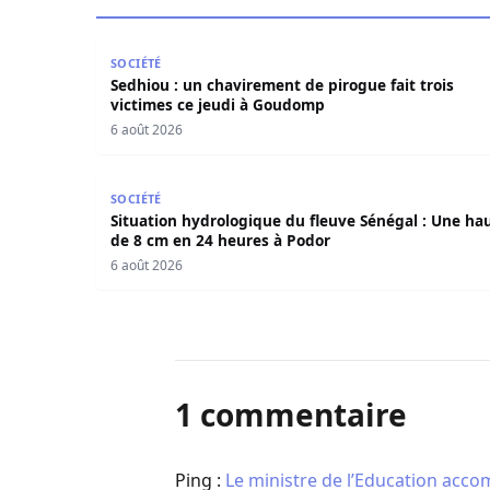
Sedhiou : un chavirement de pirogue fait trois
SOCIÉTÉ
Sedhiou : un chavirement de pirogue fait trois
victimes ce jeudi à Goudomp
6 août 2026
Situation hydrologique du fleuve Sénégal : Une
SOCIÉTÉ
Situation hydrologique du fleuve Sénégal : Une ha
de 8 cm en 24 heures à Podor
6 août 2026
1 commentaire
Ping :
Le ministre de l’Education ac