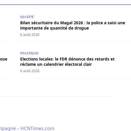
 victimes ce jeudi à Goudomp
Bilan sécuritaire du Magal 2026 : la police a saisi 
SOCIÉTÉ
Bilan sécuritaire du Magal 2026 : la police a saisi une
importante de quantité de drogue
6 août 2026
 hausse de 8 cm en 24 heures à Podor
Elections locales: le FDR dénonce des retards et récl
POLITIQUE
usse
Elections locales: le FDR dénonce des retards et
réclame un calendrier électoral clair
6 août 2026
compagné – HCNTimes.com