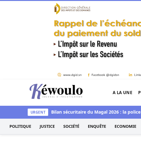
Aller au contenu
A LA UNE
P
Kéwoulo, le premier site d'information et d'inves
eudi à Goudomp
Bilan sécuritaire du Magal 2026 : la police a sa
URGENT
POLITIQUE
JUSTICE
SOCIÉTÉ
ENQUÊTE
ECONOMIE