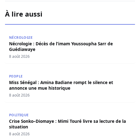
À lire aussi
Nécrologie : Décès de l’imam Youssoupha Sarr de Guédi
NÉCROLOGIE
Nécrologie : Décès de l’imam Youssoupha Sarr de
Guédiawaye
8 août 2026
Miss Sénégal : Amina Badiane rompt le silence et annon
PEOPLE
Miss Sénégal : Amina Badiane rompt le silence et
annonce une mue historique
8 août 2026
Crise Sonko–Diomaye : Mimi Touré livre sa lecture de la s
POLITIQUE
Crise Sonko–Diomaye : Mimi Touré livre sa lecture de la
situation
8 août 2026