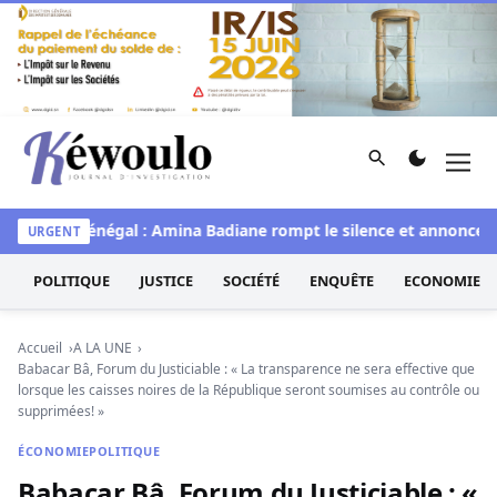
Aller au contenu
Rechercher
Men
Kéwoulo, le premier site d'information et d'investigation d
Miss Sénégal : Amina Badiane rompt le silence et annonce une
URGENT
POLITIQUE
JUSTICE
SOCIÉTÉ
ENQUÊTE
ECONOMIE
Accueil
A LA UNE
Babacar Bâ, Forum du Justiciable : « La transparence ne sera effective que
lorsque les caisses noires de la République seront soumises au contrôle ou
supprimées! »
ÉCONOMIE
POLITIQUE
Babacar Bâ, Forum du Justiciable : «