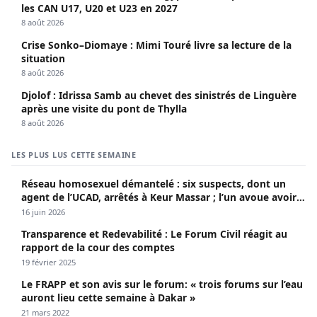
les CAN U17, U20 et U23 en 2027
8 août 2026
Crise Sonko–Diomaye : Mimi Touré livre sa lecture de la
situation
8 août 2026
Djolof : Idrissa Samb au chevet des sinistrés de Linguère
après une visite du pont de Thylla
8 août 2026
LES PLUS LUS CETTE SEMAINE
Réseau homosexuel démantelé : six suspects, dont un
agent de l’UCAD, arrêtés à Keur Massar ; l’un avoue avoir
propagé le VIH depuis 2018
16 juin 2026
Transparence et Redevabilité : Le Forum Civil réagit au
rapport de la cour des comptes
19 février 2025
Le FRAPP et son avis sur le forum: « trois forums sur l’eau
auront lieu cette semaine à Dakar »
21 mars 2022