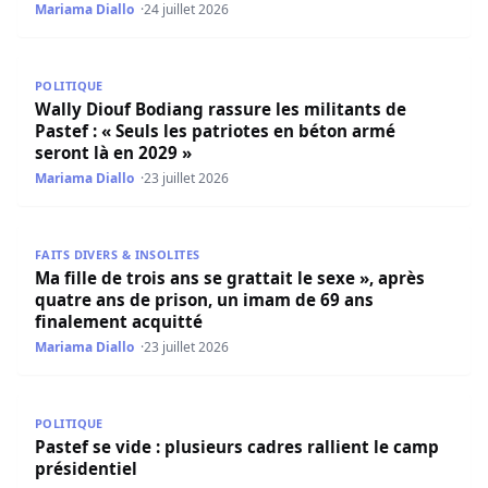
Mariama Diallo
24 juillet 2026
Wally Diouf Bodiang rassure les militants de Pastef : « Se
POLITIQUE
Wally Diouf Bodiang rassure les militants de
Pastef : « Seuls les patriotes en béton armé
seront là en 2029 »
Mariama Diallo
23 juillet 2026
Ma fille de trois ans se grattait le sexe », après quatre 
FAITS DIVERS & INSOLITES
Ma fille de trois ans se grattait le sexe », après
quatre ans de prison, un imam de 69 ans
finalement acquitté
Mariama Diallo
23 juillet 2026
Pastef se vide : plusieurs cadres rallient le camp présiden
POLITIQUE
Pastef se vide : plusieurs cadres rallient le camp
présidentiel