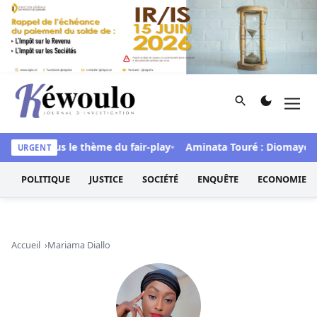
Aller au contenu
Rechercher
Men
Kéwoulo, le premier site d'information et d'investigation d
bitions sous le thème du fair-play
Aminata Touré : Diomaye Faye 
URGENT
POLITIQUE
JUSTICE
SOCIÉTÉ
ENQUÊTE
ECONOMIE
Accueil
Mariama Diallo