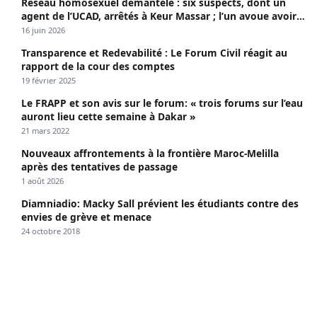
Réseau homosexuel démantelé : six suspects, dont un
agent de l’UCAD, arrêtés à Keur Massar ; l’un avoue avoir
propagé le VIH depuis 2018
16 juin 2026
Transparence et Redevabilité : Le Forum Civil réagit au
rapport de la cour des comptes
19 février 2025
Le FRAPP et son avis sur le forum: « trois forums sur l’eau
auront lieu cette semaine à Dakar »
21 mars 2022
Nouveaux affrontements à la frontière Maroc-Melilla
après des tentatives de passage
1 août 2026
Diamniadio: Macky Sall prévient les étudiants contre des
envies de grève et menace
24 octobre 2018