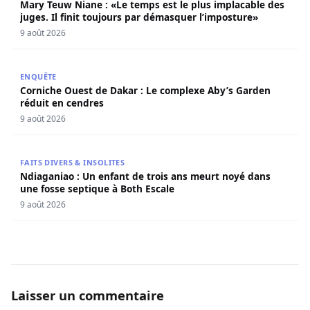
Mary Teuw Niane : «Le temps est le plus implacable des
juges. Il finit toujours par démasquer l’imposture»
9 août 2026
Corniche Ouest de Dakar : Le complexe Aby’s Garden réd
ENQUÊTE
Corniche Ouest de Dakar : Le complexe Aby’s Garden
réduit en cendres
9 août 2026
Ndiaganiao : Un enfant de trois ans meurt noyé dans une
FAITS DIVERS & INSOLITES
Ndiaganiao : Un enfant de trois ans meurt noyé dans
une fosse septique à Both Escale
9 août 2026
Laisser un commentaire