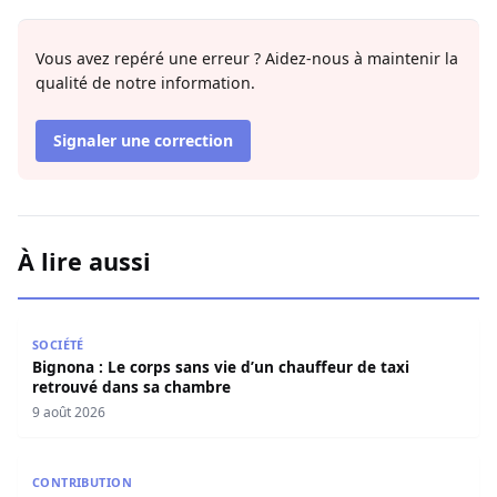
Vous avez repéré une erreur ? Aidez-nous à maintenir la
qualité de notre information.
Signaler une correction
À lire aussi
Bignona : Le corps sans vie d’un chauffeur de taxi retro
SOCIÉTÉ
Bignona : Le corps sans vie d’un chauffeur de taxi
retrouvé dans sa chambre
9 août 2026
Mary Teuw Niane : «Le temps est le plus implacable des ju
CONTRIBUTION