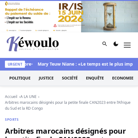
Aller au contenu
Rechercher
Men
Kéwoulo, le premier site d'information et d'investigation d
s sa chambre
Mary Teuw Niane : «Le temps est le plus implacabl
URGENT
POLITIQUE
JUSTICE
SOCIÉTÉ
ENQUÊTE
ECONOMIE
Accueil
A LA UNE
Arbitres marocains désignés pour la petite finale CAN2023 entre l’Afrique
du Sud et la RD Congo
SPORTS
Arbitres marocains désignés pour