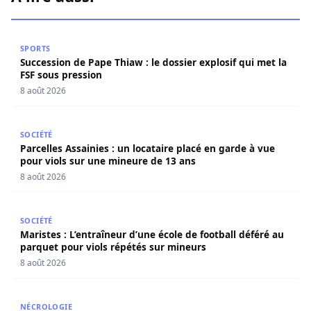
Succession de Pape Thiaw : le dossier explosif qui met la
SPORTS
Succession de Pape Thiaw : le dossier explosif qui met la
FSF sous pression
8 août 2026
Parcelles Assainies : un locataire placé en garde à vue p
SOCIÉTÉ
Parcelles Assainies : un locataire placé en garde à vue
pour viols sur une mineure de 13 ans
8 août 2026
Maristes : L’entraîneur d’une école de football déféré au
SOCIÉTÉ
Maristes : L’entraîneur d’une école de football déféré au
parquet pour viols répétés sur mineurs
8 août 2026
Nécrologie : Décès de Djibril Dièye, animateur de l’émiss
NÉCROLOGIE