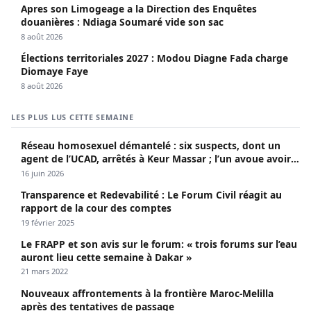
Apres son Limogeage a la Direction des Enquêtes
douanières : Ndiaga Soumaré vide son sac
8 août 2026
Élections territoriales 2027 : Modou Diagne Fada charge
Diomaye Faye
8 août 2026
LES PLUS LUS CETTE SEMAINE
Réseau homosexuel démantelé : six suspects, dont un
agent de l’UCAD, arrêtés à Keur Massar ; l’un avoue avoir
propagé le VIH depuis 2018
16 juin 2026
Transparence et Redevabilité : Le Forum Civil réagit au
rapport de la cour des comptes
19 février 2025
Le FRAPP et son avis sur le forum: « trois forums sur l’eau
auront lieu cette semaine à Dakar »
21 mars 2022
Nouveaux affrontements à la frontière Maroc-Melilla
après des tentatives de passage