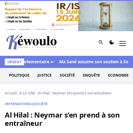
Aller au contenu
Rechercher
Men
Kéwoulo, le premier site d'information et d'investigation d
ajorité parlementaire »
Ma Sané assume son soutien à Sonko : 
URGENT
POLITIQUE
JUSTICE
SOCIÉTÉ
ENQUÊTE
ECONOMIE
Accueil
A LA UNE
Al Hilal : Neymar s’en prend à son entraîneur
INTERNATIONAL
SOCIÉTÉ
Al Hilal : Neymar s’en prend à son
entraîneur