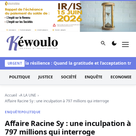
Aller au contenu
Rechercher
Men
Kéwoulo, le premier site d'information et d'investigation d
L’art de la résilience : Quand la gratitude et l’acceptation transf
URGENT
POLITIQUE
JUSTICE
SOCIÉTÉ
ENQUÊTE
ECONOMIE
Accueil
A LA UNE
Affaire Racine Sy : une inculpation à 797 millions qui interroge
ENQUÊTE
POLITIQUE
Affaire Racine Sy : une inculpation à
797 millions qui interroge