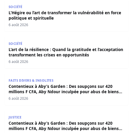
L’Hégire ou l’art de transformer la vulnérabilité en force po
SOCIÉTÉ
L’Hégire ou l’art de transformer la vulnérabilité en force
politique et spirituelle
6 août 2026
L’art de la résilience : Quand la gratitude et l’acceptatio
SOCIÉTÉ
L’art de la résilience : Quand la gratitude et l’acceptation
transforment les crises en opportunités
6 août 2026
Contentieux à Aby’s Garden : Des soupçons sur 420 milli
FAITS DIVERS & INSOLITES
Contentieux à Aby’s Garden : Des soupçons sur 420
millions F CFA, Aby Ndour inculpée pour abus de biens
sociaux
6 août 2026
Contentieux à Aby’s Garden : Des soupçons sur 420 milli
JUSTICE
Contentieux à Aby’s Garden : Des soupçons sur 420
millions F CFA, Aby Ndour inculpée pour abus de biens