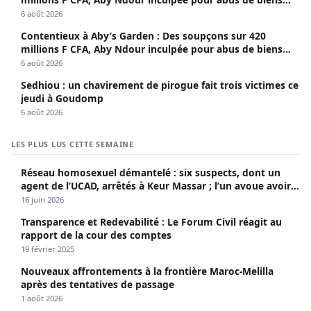
sociaux
6 août 2026
Contentieux à Aby’s Garden : Des soupçons sur 420
millions F CFA, Aby Ndour inculpée pour abus de biens
sociaux
6 août 2026
Sedhiou : un chavirement de pirogue fait trois victimes ce
jeudi à Goudomp
6 août 2026
LES PLUS LUS CETTE SEMAINE
Réseau homosexuel démantelé : six suspects, dont un
agent de l’UCAD, arrêtés à Keur Massar ; l’un avoue avoir
propagé le VIH depuis 2018
16 juin 2026
Transparence et Redevabilité : Le Forum Civil réagit au
rapport de la cour des comptes
19 février 2025
Nouveaux affrontements à la frontière Maroc-Melilla
après des tentatives de passage
1 août 2026