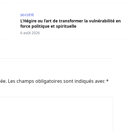
maritime : l’Assemblée nationale convoque une session extr
L’Hégire ou l’art de transformer la vulnérabilité en fo
SOCIÉTÉ
L’Hégire ou l’art de transformer la vulnérabilité en
force politique et spirituelle
6 août 2026
iée.
Les champs obligatoires sont indiqués avec
*