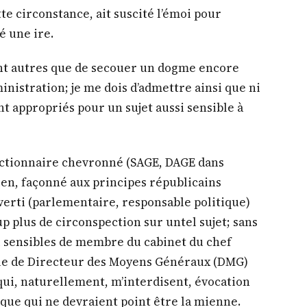
te circonstance, ait suscité l’émoi pour
é une ire.
nt autres que de secouer un dogme encore
inistration; je me dois d’admettre ainsi que ni
int appropriés pour un sujet aussi sensible à
fonctionnaire chevronné (SAGE, DAGE dans
mien, façonné aux principes républicains
verti (parlementaire, responsable politique)
 plus de circonspection sur untel sujet; sans
 sensibles de membre du cabinet du chef
le de Directeur des Moyens Généraux (DMG)
qui, naturellement, m’interdisent, évocation
ue qui ne devraient point être la mienne.