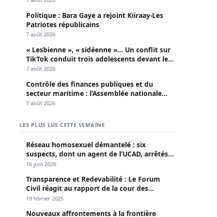
Politique : Bara Gaye a rejoint Kiiraay-Les
Patriotes républicains
7 août 2026
« Lesbienne », « sidéenne »… Un conflit sur
TikTok conduit trois adolescents devant le
parquet
7 août 2026
Contrôle des finances publiques et du
secteur maritime : l’Assemblée nationale
convoque une session extraordinaire
7 août 2026
LES PLUS LUS CETTE SEMAINE
Réseau homosexuel démantelé : six
suspects, dont un agent de l’UCAD, arrêtés à
Keur Massar ; l’un avoue avoir propagé le
16 juin 2026
VIH depuis 2018
Transparence et Redevabilité : Le Forum
Civil réagit au rapport de la cour des
comptes
19 février 2025
Nouveaux affrontements à la frontière