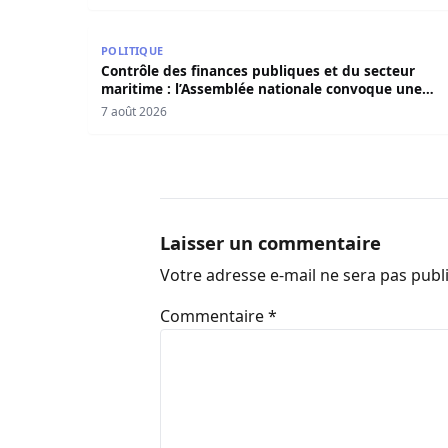
Contrôle des finances publiques et du secteur 
POLITIQUE
Contrôle des finances publiques et du secteur
maritime : l’Assemblée nationale convoque une
session extraordinaire
7 août 2026
Laisser un commentaire
Votre adresse e-mail ne sera pas publ
Commentaire
*