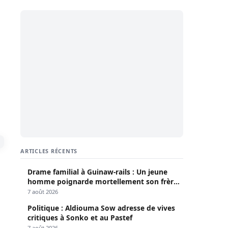
ARTICLES RÉCENTS
Drame familial à Guinaw-rails : Un jeune
homme poignarde mortellement son frère
aîné
7 août 2026
Politique : Aldiouma Sow adresse de vives
critiques à Sonko et au Pastef
7 août 2026