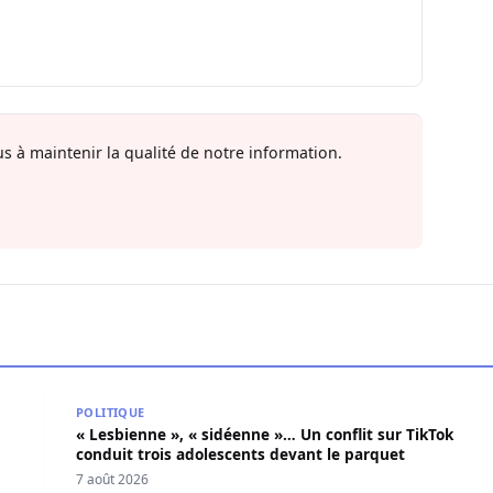
s à maintenir la qualité de notre information.
e poignarde mortellement son frère aîné
« Lesbienne », « sidéenne »… Un conflit sur TikTok c
POLITIQUE
« Lesbienne », « sidéenne »… Un conflit sur TikTok
conduit trois adolescents devant le parquet
7 août 2026