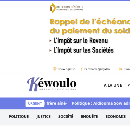
Aller au contenu
A LA UNE
P
Kéwoulo, le premier site d'information et d'inves
mortellement son frère aîné
Politique : Aldiouma Sow adresse d
URGENT
POLITIQUE
JUSTICE
SOCIÉTÉ
ENQUÊTE
ECONOMIE