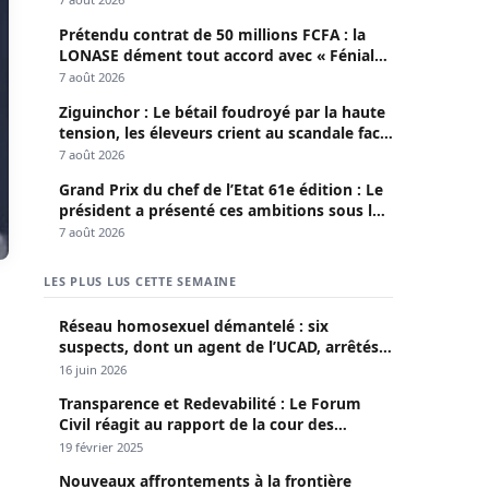
Prétendu contrat de 50 millions FCFA : la
LONASE dément tout accord avec « Fénial
Digital » et brandit la menace de poursuites
7 août 2026
Ziguinchor : Le bétail foudroyé par la haute
tension, les éleveurs crient au scandale face
à la Senelec
7 août 2026
Grand Prix du chef de l’Etat 61e édition : Le
président a présenté ces ambitions sous le
thème du fair-play
7 août 2026
LES PLUS LUS CETTE SEMAINE
Réseau homosexuel démantelé : six
suspects, dont un agent de l’UCAD, arrêtés à
Keur Massar ; l’un avoue avoir propagé le
16 juin 2026
VIH depuis 2018
Transparence et Redevabilité : Le Forum
Civil réagit au rapport de la cour des
comptes
19 février 2025
Nouveaux affrontements à la frontière