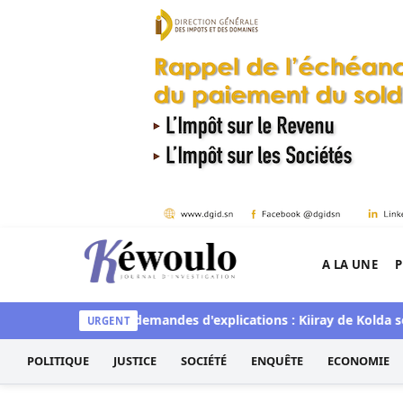
Aller au contenu
A LA UNE
P
Kéwoulo, le premier site d'information et d'inves
lémique sur les demandes d'explications : Kiiray de Kolda sort 
URGENT
POLITIQUE
JUSTICE
SOCIÉTÉ
ENQUÊTE
ECONOMIE