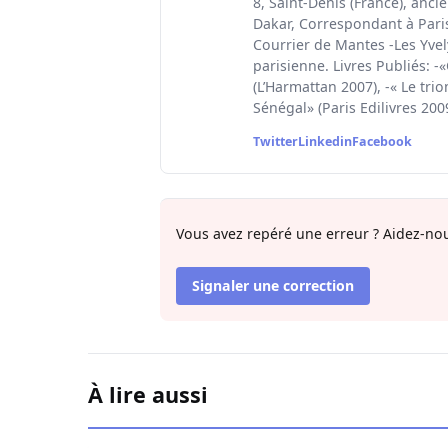
8, Saint-Denis (France), anci
Dakar, Correspondant à Paris 
Courrier de Mantes -Les Yvel
parisienne. Livres Publiés: -
(L’Harmattan 2007), -« Le tri
Sénégal» (Paris Edilivres 200
Twitter
Linkedin
Facebook
Vous avez repéré une erreur ? Aidez-nou
Signaler une correction
À lire aussi