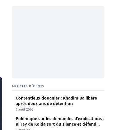
ARTICLES RÉCENTS
Contentieux douanier : Khadim Ba libéré
après deux ans de détention
7 août 2026
Polémique sur les demandes d’explications :
Kiiray de Kolda sort du silence et défend
Mamadou Lamine Dianté
7 août 2026