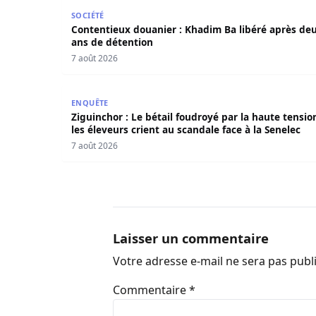
Contentieux douanier : Khadim Ba libéré après 
SOCIÉTÉ
Contentieux douanier : Khadim Ba libéré après de
ans de détention
7 août 2026
Ziguinchor : Le bétail foudroyé par la haute tens
ENQUÊTE
Ziguinchor : Le bétail foudroyé par la haute tensio
les éleveurs crient au scandale face à la Senelec
7 août 2026
Laisser un commentaire
Votre adresse e-mail ne sera pas publ
Commentaire
*