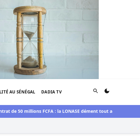
Rechercher
LITÉ AU SÉNÉGAL
DADIA TV
e 50 millions FCFA : la LONASE dément tout accord avec « Fénial