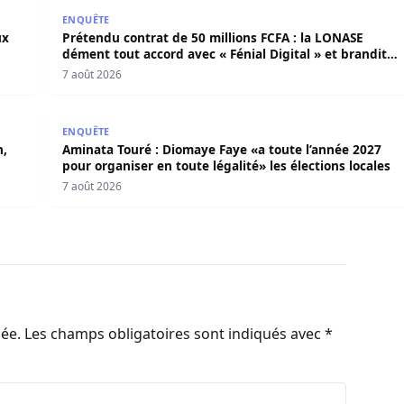
deux ans de détention
Prétendu contrat de 50 millions FCFA : la LONASE dé
ENQUÊTE
ux
Prétendu contrat de 50 millions FCFA : la LONASE
dément tout accord avec « Fénial Digital » et brandit
la menace de poursuites
7 août 2026
ion, les éleveurs crient au scandale face à la Senelec
Aminata Touré : Diomaye Faye «a toute l’année 2027 p
ENQUÊTE
n,
Aminata Touré : Diomaye Faye «a toute l’année 2027
pour organiser en toute légalité» les élections locales
7 août 2026
iée.
Les champs obligatoires sont indiqués avec
*