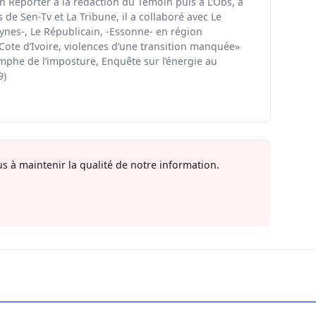
en Reporter à la rédaction du Témoin puis à L’Obs, à
de Sen-Tv et La Tribune, il a collaboré avec Le
ynes-, Le Républicain, -Essonne- en région
«Cote d’Ivoire, violences d’une transition manquée»
omphe de l’imposture, Enquête sur l’énergie au
9)
s à maintenir la qualité de notre information.