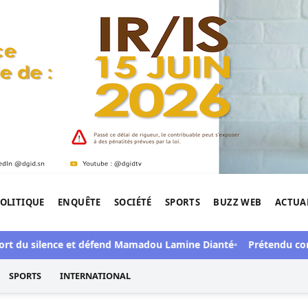
OLITIQUE
ENQUÊTE
SOCIÉTÉ
SPORTS
BUZZ WEB
ACTUA
tigation de l'Afrique.
du silence et défend Mamadou Lamine Dianté
Prétendu contrat d
SPORTS
INTERNATIONAL