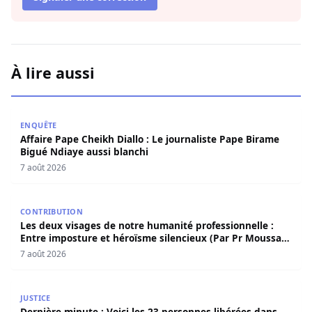
À lire aussi
Affaire Pape Cheikh Diallo : Le journaliste Pape Birame B
ENQUÊTE
Affaire Pape Cheikh Diallo : Le journaliste Pape Birame
Bigué Ndiaye aussi blanchi
7 août 2026
Les deux visages de notre humanité professionnelle : Ent
CONTRIBUTION
Les deux visages de notre humanité professionnelle :
Entre imposture et héroïsme silencieux (Par Pr Moussa
Seydi)
7 août 2026
Dernière minute : Voici les 23 personnes libérées dans l’a
JUSTICE
Dernière minute : Voici les 23 personnes libérées dans