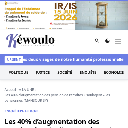
Aller au contenu
Rechercher
Men
Kéwoulo, le premier site d'information et d'investigation d
nchi
Les deux visages de notre humanité professionnelle : Entr
URGENT
POLITIQUE
JUSTICE
SOCIÉTÉ
ENQUÊTE
ECONOMIE
Accueil
A LA UNE
Les 40% d’augmentation des pension de retraites « soulagent » les
pensionnés (MANSOUR SY)
ENQUÊTE
POLITIQUE
Les 40% d’augmentation des