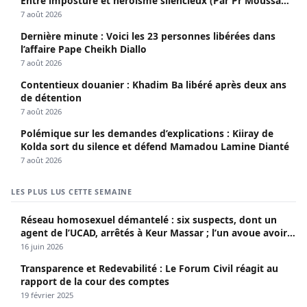
Entre imposture et héroïsme silencieux (Par Pr Moussa
Seydi)
7 août 2026
Dernière minute : Voici les 23 personnes libérées dans
l’affaire Pape Cheikh Diallo
7 août 2026
Contentieux douanier : Khadim Ba libéré après deux ans
de détention
7 août 2026
Polémique sur les demandes d’explications : Kiiray de
Kolda sort du silence et défend Mamadou Lamine Dianté
7 août 2026
LES PLUS LUS CETTE SEMAINE
Réseau homosexuel démantelé : six suspects, dont un
agent de l’UCAD, arrêtés à Keur Massar ; l’un avoue avoir
propagé le VIH depuis 2018
16 juin 2026
Transparence et Redevabilité : Le Forum Civil réagit au
rapport de la cour des comptes
19 février 2025