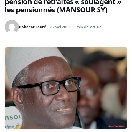
pension de retraites « soulagent »
les pensionnés (MANSOUR SY)
Babacar Touré
26 mai 2017
3 min de lecture