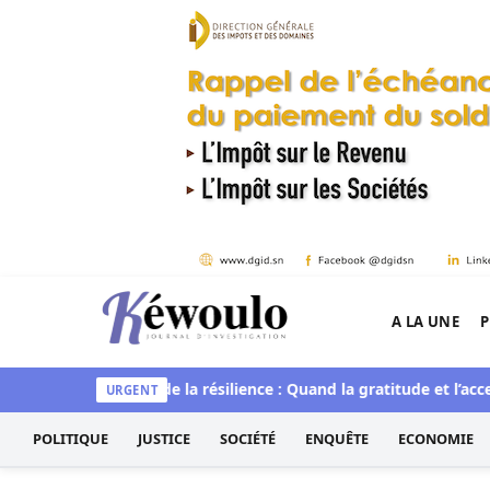
Aller au contenu
A LA UNE
P
Kéwoulo, le premier site d'information et d'inves
ituelle
L’art de la résilience : Quand la gratitude et l’acceptat
URGENT
POLITIQUE
JUSTICE
SOCIÉTÉ
ENQUÊTE
ECONOMIE