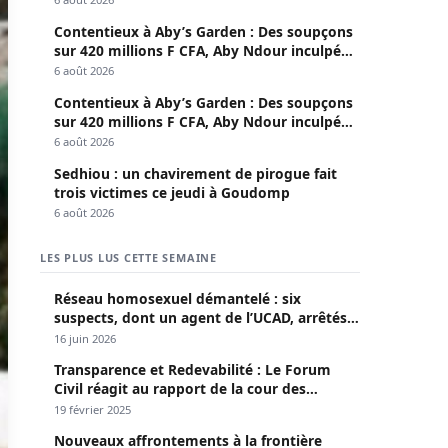
Contentieux à Aby’s Garden : Des soupçons
sur 420 millions F CFA, Aby Ndour inculpée
pour abus de biens sociaux
6 août 2026
Contentieux à Aby’s Garden : Des soupçons
sur 420 millions F CFA, Aby Ndour inculpée
pour abus de biens sociaux
6 août 2026
Sedhiou : un chavirement de pirogue fait
trois victimes ce jeudi à Goudomp
6 août 2026
LES PLUS LUS CETTE SEMAINE
Réseau homosexuel démantelé : six
suspects, dont un agent de l’UCAD, arrêtés à
Keur Massar ; l’un avoue avoir propagé le
16 juin 2026
VIH depuis 2018
Transparence et Redevabilité : Le Forum
Civil réagit au rapport de la cour des
comptes
19 février 2025
Nouveaux affrontements à la frontière