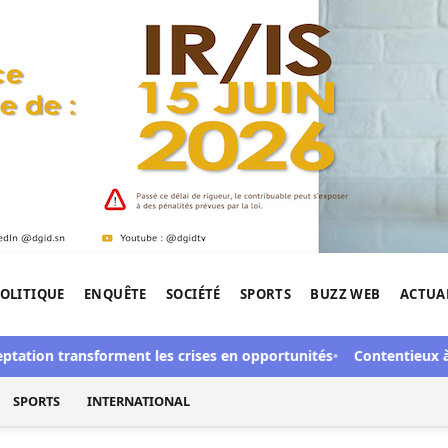
OLITIQUE
ENQUÊTE
SOCIÉTÉ
SPORTS
BUZZ WEB
ACTUA
tigation de l'Afrique.
ion transforment les crises en opportunités
Contentieux à Aby’s 
SPORTS
INTERNATIONAL