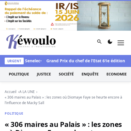
Aller au contenu
Rechercher
Men
Kéwoulo, le premier site d'information et d'investigation d
face à la Senelec
Grand Prix du chef de l’Etat 61e édition : Le 
URGENT
POLITIQUE
JUSTICE
SOCIÉTÉ
ENQUÊTE
ECONOMIE
Accueil
A LA UNE
« 306 maires au Palais » : les zones où Diomaye Faye se heurte encore à
l’influence de Macky Sall
POLITIQUE
« 306 maires au Palais » : les zones