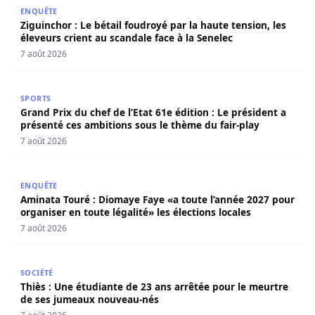
Ziguinchor : Le bétail foudroyé par la haute tension, les é
ENQUÊTE
Ziguinchor : Le bétail foudroyé par la haute tension, les
éleveurs crient au scandale face à la Senelec
7 août 2026
Grand Prix du chef de l’Etat 61e édition : Le président a 
SPORTS
Grand Prix du chef de l’Etat 61e édition : Le président a
présenté ces ambitions sous le thème du fair-play
7 août 2026
Aminata Touré : Diomaye Faye «a toute l’année 2027 pour o
ENQUÊTE
Aminata Touré : Diomaye Faye «a toute l’année 2027 pour
organiser en toute légalité» les élections locales
7 août 2026
Thiès : Une étudiante de 23 ans arrêtée pour le meurtre
SOCIÉTÉ
Thiès : Une étudiante de 23 ans arrêtée pour le meurtre
de ses jumeaux nouveau-nés