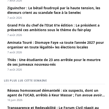
7 août 2026
Ziguinchor : Le bétail foudroyé par la haute tension, les
éleveurs crient au scandale face à la Senelec
7 août 2026
Grand Prix du chef de l’Etat 61e édition : Le président a
présenté ces ambitions sous le thème du fair-play
7 août 2026
Aminata Touré : Diomaye Faye «a toute l’année 2027 pour
organiser en toute légalité» les élections locales
7 août 2026
Thiès : Une étudiante de 23 ans arrêtée pour le meurtre
de ses jumeaux nouveau-nés
7 août 2026
LES PLUS LUS CETTE SEMAINE
Réseau homosexuel démantelé : six suspects, dont un
agent de l’UCAD, arrêtés à Keur Massar ; l’un avoue avoir
propagé le VIH depuis 2018
16 juin 2026
Transparence et Redevabilité : Le Forum Civil réagit au