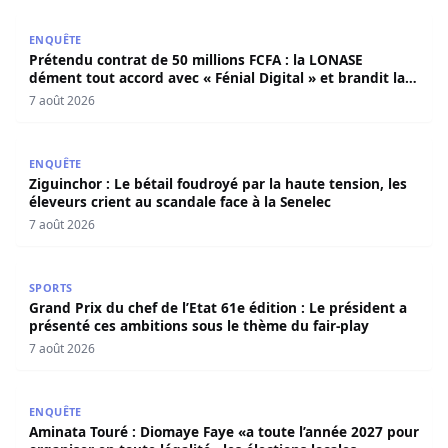
Prétendu contrat de 50 millions FCFA : la LONASE dément t
ENQUÊTE
Prétendu contrat de 50 millions FCFA : la LONASE
dément tout accord avec « Fénial Digital » et brandit la
menace de poursuites
7 août 2026
Ziguinchor : Le bétail foudroyé par la haute tension, les é
ENQUÊTE
Ziguinchor : Le bétail foudroyé par la haute tension, les
éleveurs crient au scandale face à la Senelec
7 août 2026
Grand Prix du chef de l’Etat 61e édition : Le président a 
SPORTS
Grand Prix du chef de l’Etat 61e édition : Le président a
présenté ces ambitions sous le thème du fair-play
7 août 2026
Aminata Touré : Diomaye Faye «a toute l’année 2027 pour o
ENQUÊTE
Aminata Touré : Diomaye Faye «a toute l’année 2027 pour