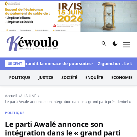
Aller au contenu
Rechercher
Men
Kéwoulo, le premier site d'information et d'investigation d
al » et brandit la menace de poursuites
Ziguinchor : Le bétail 
URGENT
POLITIQUE
JUSTICE
SOCIÉTÉ
ENQUÊTE
ECONOMIE
Accueil
A LA UNE
Le parti Awalé annonce son intégration dans le « grand parti présidentiel »
POLITIQUE
Le parti Awalé annonce son
intégration dans le « grand parti