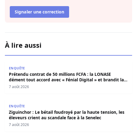
Signaler une correction
À lire aussi
Prétendu contrat de 50 millions FCFA : la LONASE dément t
ENQUÊTE
Prétendu contrat de 50 millions FCFA : la LONASE
dément tout accord avec « Fénial Digital » et brandit la
menace de poursuites
7 août 2026
Ziguinchor : Le bétail foudroyé par la haute tension, les é
ENQUÊTE
Ziguinchor : Le bétail foudroyé par la haute tension, les
éleveurs crient au scandale face à la Senelec
7 août 2026