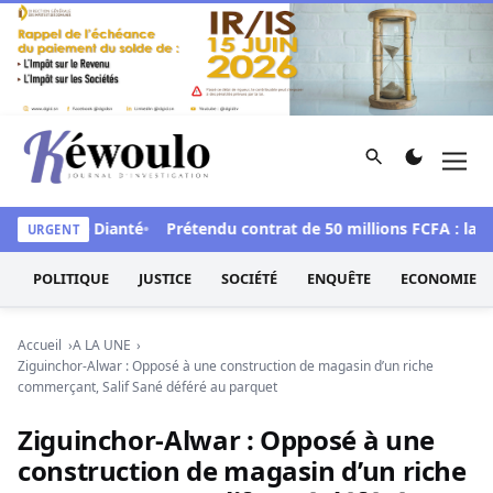
Aller au contenu
Rechercher
Men
Kéwoulo, le premier site d'information et d'investigation d
Lamine Dianté
Prétendu contrat de 50 millions FCFA : la LONASE
URGENT
POLITIQUE
JUSTICE
SOCIÉTÉ
ENQUÊTE
ECONOMIE
Accueil
A LA UNE
Ziguinchor-Alwar : Opposé à une construction de magasin d’un riche
commerçant, Salif Sané déféré au parquet
Ziguinchor-Alwar : Opposé à une
construction de magasin d’un riche