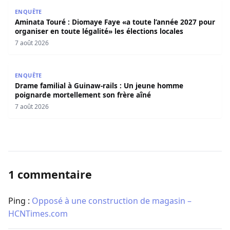
Aminata Touré : Diomaye Faye «a toute l’année 2027 pour o
ENQUÊTE
Aminata Touré : Diomaye Faye «a toute l’année 2027 pour
organiser en toute légalité» les élections locales
7 août 2026
Drame familial à Guinaw-rails : Un jeune homme poignar
ENQUÊTE
Drame familial à Guinaw-rails : Un jeune homme
poignarde mortellement son frère aîné
7 août 2026
1 commentaire
Ping :
Opposé à une construction de magasin –
HCNTimes.com