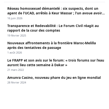
Réseau homosexuel démantelé : six suspects, dont un
agent de l’UCAD, arrêtés à Keur Massar ; l’un avoue avoir
propagé le VIH depuis 2018
16 juin 2026
Transparence et Redevabilité : Le Forum Civil réagit au
rapport de la cour des comptes
19 février 2025
Nouveaux affrontements à la frontière Maroc-Melilla
après des tentatives de passage
1 août 2026
Le FRAPP et son avis sur le forum: « trois forums sur l’eau
auront lieu cette semaine à Dakar »
21 mars 2022
Amunra Casino, nouveau phare du jeu en ligne mondial
28 février 2024