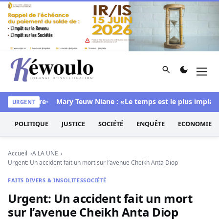
Aller au contenu
Rechercher
Men
Kéwoulo, le premier site d'information et d'investigation d
s sa chambre
Mary Teuw Niane : «Le temps est le plus implacable
URGENT
POLITIQUE
JUSTICE
SOCIÉTÉ
ENQUÊTE
ECONOMIE
Accueil
A LA UNE
Urgent: Un accident fait un mort sur l’avenue Cheikh Anta Diop
FAITS DIVERS & INSOLITES
SOCIÉTÉ
Urgent: Un accident fait un mort
sur l’avenue Cheikh Anta Diop