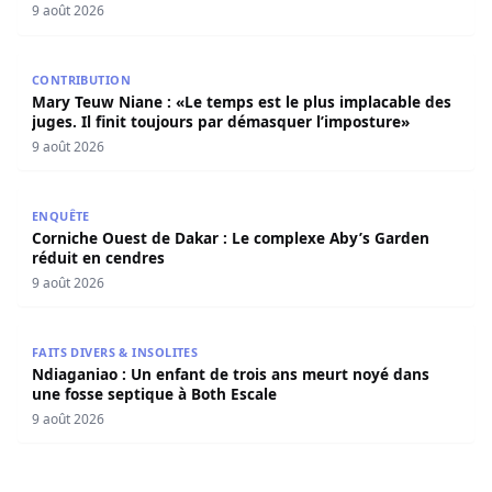
9 août 2026
Mary Teuw Niane : «Le temps est le plus implacable des ju
CONTRIBUTION
Mary Teuw Niane : «Le temps est le plus implacable des
juges. Il finit toujours par démasquer l’imposture»
9 août 2026
Corniche Ouest de Dakar : Le complexe Aby’s Garden réd
ENQUÊTE
Corniche Ouest de Dakar : Le complexe Aby’s Garden
réduit en cendres
9 août 2026
Ndiaganiao : Un enfant de trois ans meurt noyé dans une
FAITS DIVERS & INSOLITES
Ndiaganiao : Un enfant de trois ans meurt noyé dans
une fosse septique à Both Escale
9 août 2026