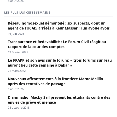
8 août 2026
LES PLUS LUS CETTE SEMAINE
Réseau homosexuel démantelé : six suspects, dont un
agent de l’UCAD, arrêtés à Keur Massar ; l’un avoue avoir
propagé le VIH depuis 2018
16 juin 2026
Transparence et Redevabilité : Le Forum Civil réagit au
rapport de la cour des comptes
19 février 2025
Le FRAPP et son avis sur le forum: « trois forums sur l’eau
auront lieu cette semaine à Dakar »
21 mars 2022
Nouveaux affrontements à la frontière Maroc-Melilla
après des tentatives de passage
1 août 2026
Diamniadio: Macky Sall prévient les étudiants contre des
envies de grève et menace
24 octobre 2018