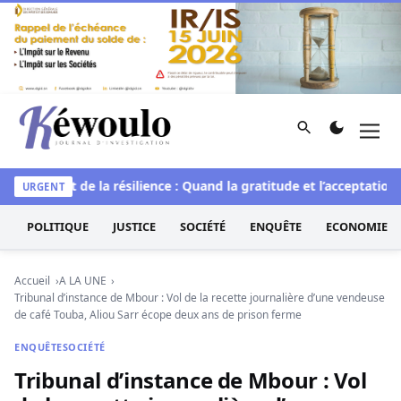
Aller au contenu
Rechercher
Men
Kéwoulo, le premier site d'information et d'investigation d
le
L’art de la résilience : Quand la gratitude et l’acceptation t
URGENT
POLITIQUE
JUSTICE
SOCIÉTÉ
ENQUÊTE
ECONOMIE
Accueil
A LA UNE
Tribunal d’instance de Mbour : Vol de la recette journalière d’une vendeuse
de café Touba, Aliou Sarr écope deux ans de prison ferme
ENQUÊTE
SOCIÉTÉ
Tribunal d’instance de Mbour : Vol