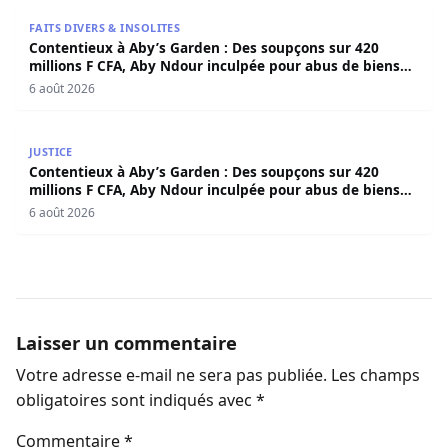
Contentieux à Aby’s Garden : Des soupçons sur 420 milli
FAITS DIVERS & INSOLITES
Contentieux à Aby’s Garden : Des soupçons sur 420
millions F CFA, Aby Ndour inculpée pour abus de biens
sociaux
6 août 2026
Contentieux à Aby’s Garden : Des soupçons sur 420 milli
JUSTICE
Contentieux à Aby’s Garden : Des soupçons sur 420
millions F CFA, Aby Ndour inculpée pour abus de biens
sociaux
6 août 2026
Laisser un commentaire
Votre adresse e-mail ne sera pas publiée.
Les champs
obligatoires sont indiqués avec
*
Commentaire
*