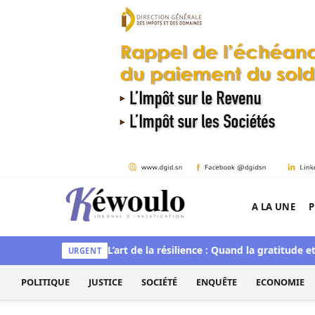
Aller au contenu
A LA UNE
P
Kéwoulo, le premier site d'information et d'inves
t spirituelle
L’art de la résilience : Quand la gratitude et l’ac
URGENT
POLITIQUE
JUSTICE
SOCIÉTÉ
ENQUÊTE
ECONOMIE