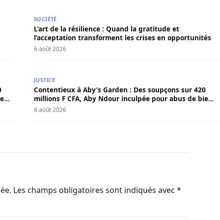
en force politique et spirituelle
L’art de la résilience : Quand la gratitude et l’acce
SOCIÉTÉ
L’art de la résilience : Quand la gratitude et
l’acceptation transforment les crises en opportunités
6 août 2026
420 millions F CFA, Aby Ndour inculpée pour abus de biens
Contentieux à Aby’s Garden : Des soupçons sur 420 
JUSTICE
0
Contentieux à Aby’s Garden : Des soupçons sur 420
iens
millions F CFA, Aby Ndour inculpée pour abus de biens
sociaux
6 août 2026
iée.
Les champs obligatoires sont indiqués avec
*