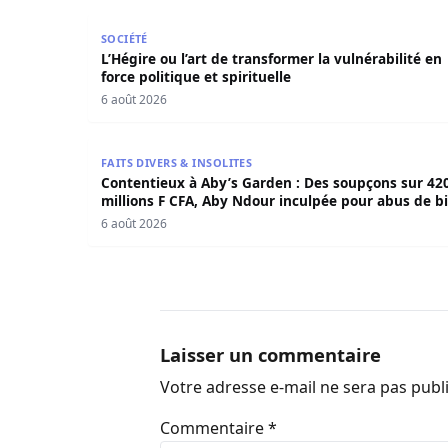
L’Hégire ou l’art de transformer la vulnérabilité 
SOCIÉTÉ
L’Hégire ou l’art de transformer la vulnérabilité en
force politique et spirituelle
6 août 2026
Contentieux à Aby’s Garden : Des soupçons sur 
FAITS DIVERS & INSOLITES
Contentieux à Aby’s Garden : Des soupçons sur 42
millions F CFA, Aby Ndour inculpée pour abus de b
sociaux
6 août 2026
Laisser un commentaire
Votre adresse e-mail ne sera pas publ
Commentaire
*