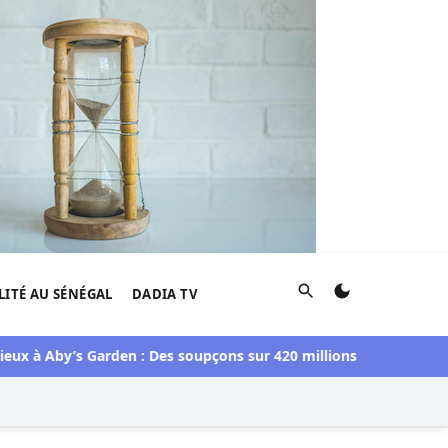
Rechercher
LITÉ AU SÉNÉGAL
DADIA TV
Aby’s Garden : Des soupçons sur 420 millions F CFA, Aby Ndour i