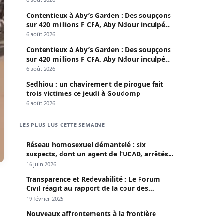
Contentieux à Aby’s Garden : Des soupçons
sur 420 millions F CFA, Aby Ndour inculpée
pour abus de biens sociaux
6 août 2026
Contentieux à Aby’s Garden : Des soupçons
sur 420 millions F CFA, Aby Ndour inculpée
pour abus de biens sociaux
6 août 2026
Sedhiou : un chavirement de pirogue fait
trois victimes ce jeudi à Goudomp
6 août 2026
LES PLUS LUS CETTE SEMAINE
Réseau homosexuel démantelé : six
suspects, dont un agent de l’UCAD, arrêtés à
Keur Massar ; l’un avoue avoir propagé le
16 juin 2026
VIH depuis 2018
Transparence et Redevabilité : Le Forum
Civil réagit au rapport de la cour des
comptes
19 février 2025
Nouveaux affrontements à la frontière