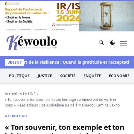
Aller au contenu
Rechercher
Men
Kéwoulo, le premier site d'information et d'investigation d
lle
L’art de la résilience : Quand la gratitude et l’acceptation 
URGENT
POLITIQUE
JUSTICE
SOCIÉTÉ
ENQUÊTE
ECONOMIE
Accueil
A LA UNE
« Ton souvenir, ton exemple et ton héritage continueront de vivre en
nous », « Les adieux » de Abdoulaye Baldé á Mamadou Lamine Sakho
NÉCROLOGIE
« Ton souvenir, ton exemple et ton