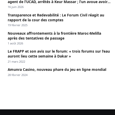
agent de l’UCAD, arrêtés à Keur Massar ; l’un avoue avoir
propagé le VIH depuis 2018
16 juin 2026
Transparence et Redevabilité : Le Forum Civil réagit au
rapport de la cour des comptes
19 février 2025
Nouveaux affrontements à la frontière Maroc-Melilla
après des tentatives de passage
1 août 2026
Le FRAPP et son avis sur le forum: « trois forums sur l’eau
auront lieu cette semaine à Dakar »
21 mars 2022
Amunra Casino, nouveau phare du jeu en ligne mondial
28 février 2024