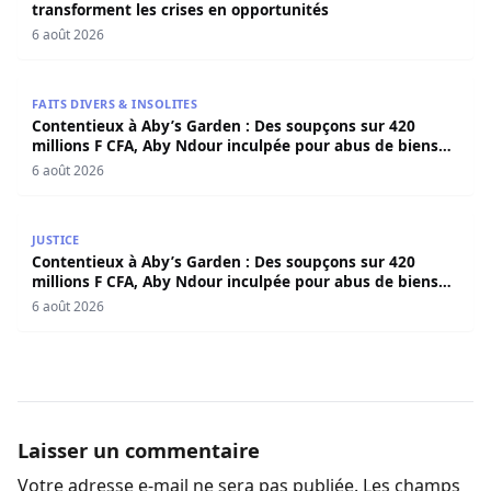
transforment les crises en opportunités
6 août 2026
Contentieux à Aby’s Garden : Des soupçons sur 420 milli
FAITS DIVERS & INSOLITES
Contentieux à Aby’s Garden : Des soupçons sur 420
millions F CFA, Aby Ndour inculpée pour abus de biens
sociaux
6 août 2026
Contentieux à Aby’s Garden : Des soupçons sur 420 milli
JUSTICE
Contentieux à Aby’s Garden : Des soupçons sur 420
millions F CFA, Aby Ndour inculpée pour abus de biens
sociaux
6 août 2026
Laisser un commentaire
Votre adresse e-mail ne sera pas publiée.
Les champs