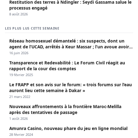
Restitution des terres à Ndingler : Seydi Gassama salue le
processus engagé
8 août 2026
LES PLUS LUS CETTE SEMAINE
Réseau homosexuel démantelé : six suspects, dont un
agent de l’UCAD, arrêtés à Keur Massar ; l’un avoue avoir
propagé le VIH depuis 2018
16 juin 2026
Transparence et Redevabilité : Le Forum Civil réagit au
rapport de la cour des comptes
19 février 2025
Le FRAPP et son avis sur le forum: « trois forums sur l’eau
auront lieu cette semaine à Dakar »
21 mars 2022
Nouveaux affrontements à la frontière Maroc-Melilla
après des tentatives de passage
1 août 2026
Amunra Casino, nouveau phare du jeu en ligne mondial
28 février 2024