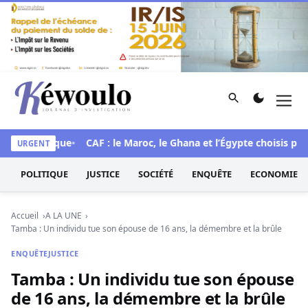
Aller au contenu
Rechercher
Men
Kéwoulo, le premier site d'information et d'investigation d
e historique
CAF : le Maroc, le Ghana et l’Égypte choisis pour 
URGENT
POLITIQUE
JUSTICE
SOCIÉTÉ
ENQUÊTE
ECONOMIE
Accueil
A LA UNE
Tamba : Un individu tue son épouse de 16 ans, la démembre et la brûle
ENQUÊTE
JUSTICE
Tamba : Un individu tue son épouse
de 16 ans, la démembre et la brûle