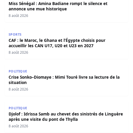
Miss Sénégal : Amina Badiane rompt le silence et
annonce une mue historique
8 août 2026
CAF : le Maroc, le Ghana et l’Égypte choisis pour accueill
SPORTS
CAF : le Maroc, le Ghana et l’Égypte choisis pour
accueillir les CAN U17, U20 et U23 en 2027
8 août 2026
Crise Sonko–Diomaye : Mimi Touré livre sa lecture de la s
POLITIQUE
Crise Sonko–Diomaye : Mimi Touré livre sa lecture de la
situation
8 août 2026
Djolof : Idrissa Samb au chevet des sinistrés de Linguère 
POLITIQUE
Djolof : Idrissa Samb au chevet des sinistrés de Linguère
après une visite du pont de Thylla
8 août 2026