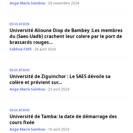
Ange-Marie Sambou
28 novembre 2024
Université Alioune Diop de Bambey :Les membres du (Sae
EDUCATION
Université Alioune Diop de Bambey :Les membres
du (Saes-Uadb) crachent leur colere par le port de
brassards rouges…
Sokhna FAYE
24 avril 2024
Université de Ziguinchor : Le SAES dévoile sa colère et pr
EDUCATION
Université de Ziguinchor : Le SAES dévoile sa
colère et prévient sur…
Ange-Marie Sambou
23 avril 2024
Université de Tamba: la date de démarrage des cours fix
EDUCATION
Université de Tamba: la date de démarrage des
cours fixée
Ange-Marie Sambou
16 avril 2024