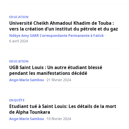
Université Cheikh Ahmadoul Khadim de Touba : vers la cré
EDUCATION
Université Cheikh Ahmadoul Khadim de Touba :
vers la création d’un institut du pétrole et du gaz
Ndèye Amy SARR Correspondante Permanente à Fatick
6 avril 2024
UGB Saint Louis : Un autre étudiant blessé pendant les 
EDUCATION
UGB Saint Louis : Un autre étudiant blessé
pendant les manifestations décédé
Ange-Marie Sambou
21 février 2024
Etudiant tué à Saint Louis: Les détails de la mort de Alph
ENQUÊTE
Etudiant tué à Saint Louis: Les détails de la mort
de Alpha Tounkara
Ange-Marie Sambou
10 février 2024