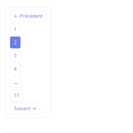
← Précédent
1
2
3
4
…
11
Suivant →