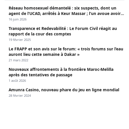
Réseau homosexuel démantelé : six suspects, dont un
agent de l’UCAD, arrêtés à Keur Massar ; l’un avoue avoir
propagé le VIH depuis 2018
16 juin 2026
Transparence et Redevabilité : Le Forum Civil réagit au
rapport de la cour des comptes
19 février 2025
Le FRAPP et son avis sur le forum: « trois forums sur l’eau
auront lieu cette semaine à Dakar »
21 mars 2022
Nouveaux affrontements à la frontière Maroc-Melilla
après des tentatives de passage
1 août 2026
Amunra Casino, nouveau phare du jeu en ligne mondial
28 février 2024