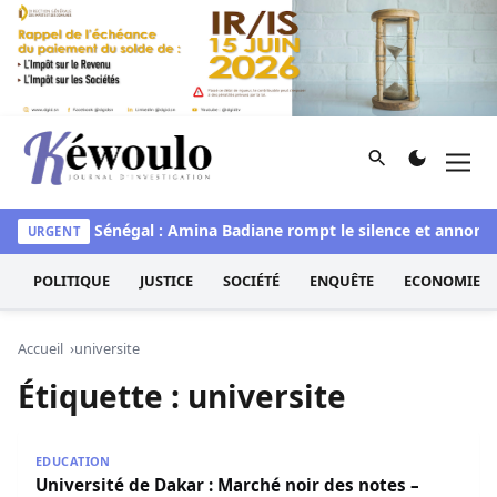
Aller au contenu
Rechercher
Men
Kéwoulo, le premier site d'information et d'investigation d
aye
Miss Sénégal : Amina Badiane rompt le silence et annonce
URGENT
POLITIQUE
JUSTICE
SOCIÉTÉ
ENQUÊTE
ECONOMIE
Accueil
universite
Étiquette :
universite
Université de Dakar : Marché noir des notes – Sexe et 
EDUCATION
Université de Dakar : Marché noir des notes –