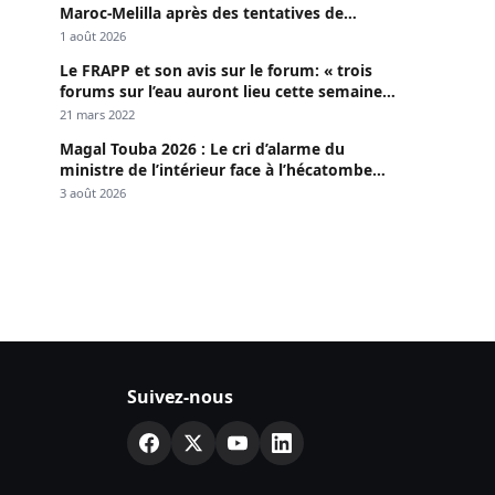
Maroc-Melilla après des tentatives de
passage
1 août 2026
Le FRAPP et son avis sur le forum: « trois
forums sur l’eau auront lieu cette semaine à
Dakar »
21 mars 2022
Magal Touba 2026 : Le cri d’alarme du
ministre de l’intérieur face à l’hécatombe
routière
3 août 2026
Suivez-nous