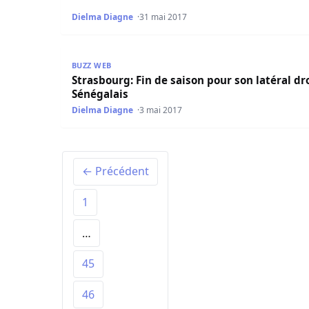
Dielma Diagne
31 mai 2017
Strasbourg: Fin de saison pour son latéral droit
BUZZ WEB
Strasbourg: Fin de saison pour son latéral dr
Sénégalais
Dielma Diagne
3 mai 2017
← Précédent
1
…
45
46