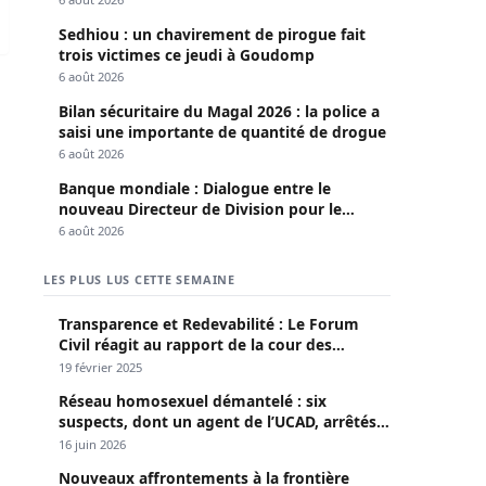
Sedhiou : un chavirement de pirogue fait
trois victimes ce jeudi à Goudomp
6 août 2026
Bilan sécuritaire du Magal 2026 : la police a
saisi une importante de quantité de drogue
6 août 2026
Banque mondiale : Dialogue entre le
nouveau Directeur de Division pour le
Sénégal et le Pr. Diomaye
6 août 2026
LES PLUS LUS CETTE SEMAINE
Transparence et Redevabilité : Le Forum
Civil réagit au rapport de la cour des
comptes
19 février 2025
Réseau homosexuel démantelé : six
suspects, dont un agent de l’UCAD, arrêtés à
Keur Massar ; l’un avoue avoir propagé le
16 juin 2026
VIH depuis 2018
Nouveaux affrontements à la frontière