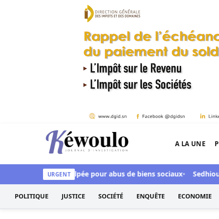
Aller au contenu
A LA UNE
P
Kéwoulo, le premier site d'information et d'inves
FA, Aby Ndour inculpée pour abus de biens sociaux
Sedhiou : u
URGENT
POLITIQUE
JUSTICE
SOCIÉTÉ
ENQUÊTE
ECONOMIE