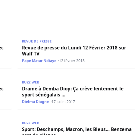
 Ahmed Aidara
Revue de presse du Lundi 12 Février 2018 sur Walf 
REVUE DE PRESSE
ec
Revue de presse du Lundi 12 Février 2018 sur
Walf TV
Pape Matar Ndiaye
12 février 2018
vec Mamadou Mouhamed Ndiaye
Drame à Demba Diop: Ça crève lentement le sport 
BUZZ WEB
ec
Drame à Demba Diop: Ça crève lentement le
sport sénégalais …
Dielma Diagne
17 juillet 2017
Sport: Deschamps, Macron, les Bleus… Benzema sor
BUZZ WEB
Sport: Deschamps, Macron, les Bleus… Benzema