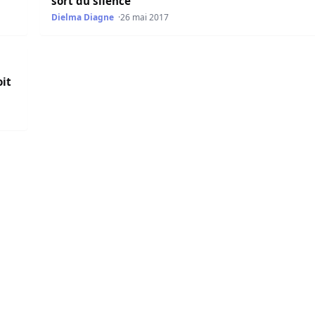
sort du silence
Dielma Diagne
26 mai 2017
 Sénégalais
oit