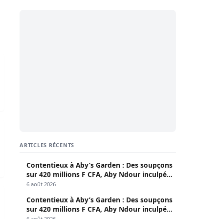
TV
sénégalais …
ARTICLES RÉCENTS
Contentieux à Aby’s Garden : Des soupçons
sur 420 millions F CFA, Aby Ndour inculpée
pour abus de biens sociaux
6 août 2026
t du silence
Contentieux à Aby’s Garden : Des soupçons
sur 420 millions F CFA, Aby Ndour inculpée
pour abus de biens sociaux
6 août 2026