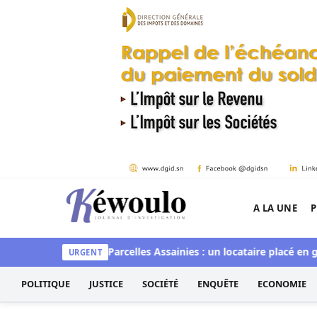
Aller au contenu
A LA UNE
P
Kéwoulo, le premier site d'information et d'inves
rge Diomaye Faye
Parcelles Assainies : un locataire placé en ga
URGENT
POLITIQUE
JUSTICE
SOCIÉTÉ
ENQUÊTE
ECONOMIE