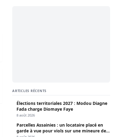
t connues
éjà en péril
ARTICLES RÉCENTS
Élections territoriales 2027 : Modou Diagne
Fada charge Diomaye Faye
à radieux!
8 août 2026
Parcelles Assainies : un locataire placé en
garde à vue pour viols sur une mineure de
13 ans
8 août 2026