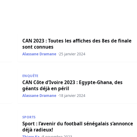
CAN 2023 : Toutes les affiches des 8es de finale son
CAN 2023 : Toutes les affiches des 8es de finale
sont connues
Alassane Dramane
25 janvier 2024
elmadi
CAN Côte d’Ivoire 2023 : Egypte-Ghana, des géants d
ENQUÊTE
CAN Côte d’Ivoire 2023 : Egypte-Ghana, des
géants déjà en péril
Alassane Dramane
18 janvier 2024
ux ans á Guédiawaye FC
Sport : l’avenir du football sénégalais s’annonce déj
SPORTS
Sport : l’avenir du football sénégalais s’annonce
déjà radieux!
Thioro Ka
8 novembre 2023