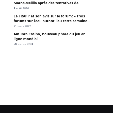
Maroc-Melilla après des tentatives de
passage
1 août 2026
Le FRAPP et son avis sur le forum: « trois
forums sur l’eau auront lieu cette semaine à
Dakar »
21 mars 2022
Amunra Casino, nouveau phare du jeu en
ligne mondial
28 février 2024