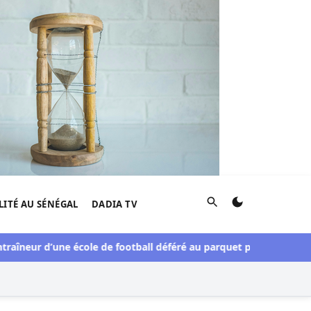
Rechercher
LITÉ AU SÉNÉGAL
DADIA TV
aîneur d’une école de football déféré au parquet pour viols répét