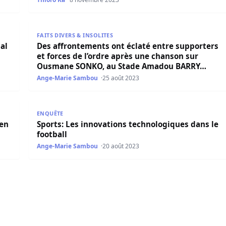
liminé au tirs au but par l’Ukraine
Des affrontements ont éclaté entre supporters et
FAITS DIVERS & INSOLITES
al
Des affrontements ont éclaté entre supporters
et forces de l’ordre après une chanson sur
Ousmane SONKO, au Stade Amadou BARRY…
Ange-Marie Sambou
25 août 2023
 Liga avec un but de Pathé ciss
Sports: Les innovations technologiques dans le foot
ENQUÊTE
 en
Sports: Les innovations technologiques dans le
football
Ange-Marie Sambou
20 août 2023