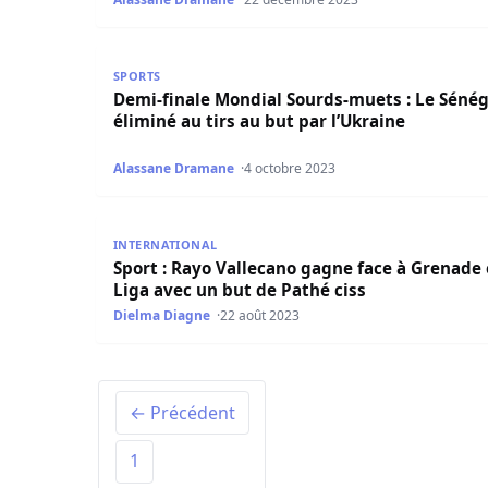
Demi-finale Mondial Sourds-muets : Le Sénégal é
SPORTS
Demi-finale Mondial Sourds-muets : Le Sénég
éliminé au tirs au but par l’Ukraine
Alassane Dramane
4 octobre 2023
Sport : Rayo Vallecano gagne face à Grenade en
INTERNATIONAL
Sport : Rayo Vallecano gagne face à Grenade
Liga avec un but de Pathé ciss
Dielma Diagne
22 août 2023
← Précédent
1