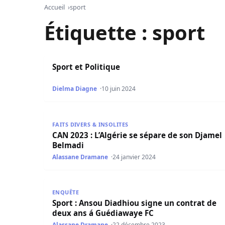
Accueil
sport
Étiquette :
sport
Sport et Politique
Sport et Politique
Dielma Diagne
10 juin 2024
CAN 2023 : L’Algérie se sépare de son Djamel B
FAITS DIVERS & INSOLITES
CAN 2023 : L’Algérie se sépare de son Djamel
Belmadi
Alassane Dramane
24 janvier 2024
Sport : Ansou Diadhiou signe un contrat de de
ENQUÊTE
Sport : Ansou Diadhiou signe un contrat de
deux ans á Guédiawaye FC
Alassane Dramane
22 décembre 2023