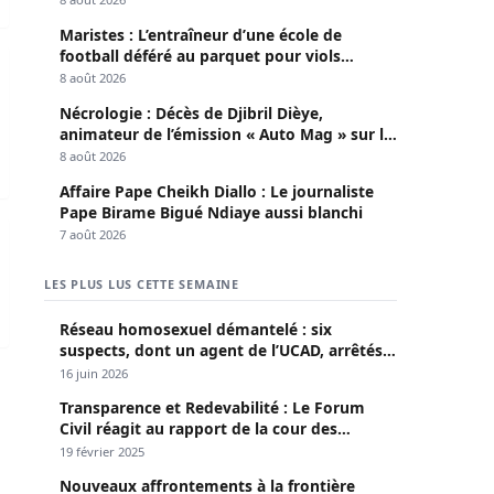
Maristes : L’entraîneur d’une école de
football déféré au parquet pour viols
 forces de l’ordre après une chanson sur Ousmane SONKO,
répétés sur mineurs
8 août 2026
Nécrologie : Décès de Djibril Dièye,
animateur de l’émission « Auto Mag » sur la
TFM
8 août 2026
Affaire Pape Cheikh Diallo : Le journaliste
Pape Birame Bigué Ndiaye aussi blanchi
ball
7 août 2026
LES PLUS LUS CETTE SEMAINE
Réseau homosexuel démantelé : six
suspects, dont un agent de l’UCAD, arrêtés à
Keur Massar ; l’un avoue avoir propagé le
16 juin 2026
VIH depuis 2018
Transparence et Redevabilité : Le Forum
Civil réagit au rapport de la cour des
comptes
19 février 2025
Nouveaux affrontements à la frontière