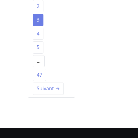
2
3
4
5
…
47
Suivant →