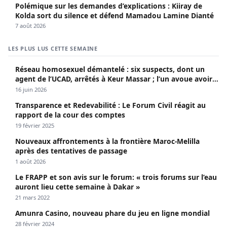
Polémique sur les demandes d’explications : Kiiray de
Kolda sort du silence et défend Mamadou Lamine Dianté
7 août 2026
LES PLUS LUS CETTE SEMAINE
Réseau homosexuel démantelé : six suspects, dont un
agent de l’UCAD, arrêtés à Keur Massar ; l’un avoue avoir
propagé le VIH depuis 2018
16 juin 2026
Transparence et Redevabilité : Le Forum Civil réagit au
rapport de la cour des comptes
19 février 2025
Nouveaux affrontements à la frontière Maroc-Melilla
après des tentatives de passage
1 août 2026
Le FRAPP et son avis sur le forum: « trois forums sur l’eau
auront lieu cette semaine à Dakar »
21 mars 2022
Amunra Casino, nouveau phare du jeu en ligne mondial
28 février 2024