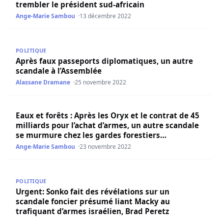
trembler le président sud-africain
Ange-Marie Sambou
13 décembre 2022
Après faux passeports diplomatiques, un autre scandale 
POLITIQUE
Après faux passeports diplomatiques, un autre
scandale à l’Assemblée
Alassane Dramane
25 novembre 2022
Eaux et forêts : Après les Oryx et le contrat de 45 millia
Eaux et forêts : Après les Oryx et le contrat de 45
milliards pour l’achat d’armes, un autre scandale
se murmure chez les gardes forestiers
contractuels
Ange-Marie Sambou
23 novembre 2022
Urgent: Sonko fait des révélations sur un scandale fonci
POLITIQUE
Urgent: Sonko fait des révélations sur un
scandale foncier présumé liant Macky au
trafiquant d’armes israélien, Brad Peretz