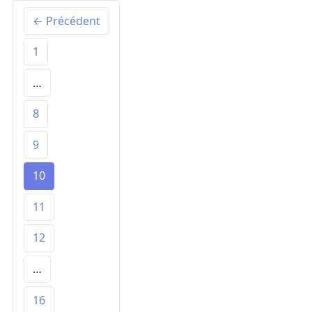
← Précédent
1
…
8
9
10
11
12
…
16