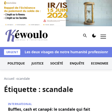
Aller au contenu
Rechercher
Men
Kéwoulo, le premier site d'information et d'investigation d
si blanchi
Les deux visages de notre humanité professionnelle 
URGENT
POLITIQUE
JUSTICE
SOCIÉTÉ
ENQUÊTE
ECONOMIE
Accueil
scandale
Étiquette :
scandale
Buffles, cash et canapé: le scandale qui fait trembler le p
INTERNATIONAL
Buffles, cash et canapé: le scandale qui fait