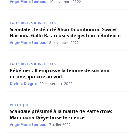
Ange-Marie Sambou
10 novembre 2022
Scandale : le député Aliou Doumbourou Sow et Harouna 
FAITS DIVERS & INSOLITES
Scandale : le député Aliou Doumbourou Sow et
Harouna Gallo Ba accusés de gestion nébuleuse
Ange-Marie Sambou
8 novembre 2022
Kébémer : Il engrosse la femme de son ami intime, qui cri
FAITS DIVERS & INSOLITES
Kébémer : Il engrosse la femme de son ami
intime, qui crie au viol
Dielma Diagne
20 septembre 2022
Scandale présumé à la mairie de Patte d’oie: Maimouna Di
POLITIQUE
Scandale présumé à la mairie de Patte d’oie:
Maimouna Dièye brise le silence
Ange-Marie Sambou
7 juillet 2022