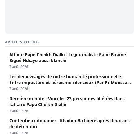
ARTICLES RÉCENTS
Affaire Pape Cheikh Diallo : Le journaliste Pape Birame
Bigué Ndiaye aussi blanchi
7 août 2026
Les deux visages de notre humanité professionnelle :
Entre imposture et héroïsme silencieux (Par Pr Moussa
Seydi)
7 août 2026
Dernière minute : Voici les 23 personnes libérées dans
l’affaire Pape Cheikh Diallo
7 août 2026
Contentieux douanier : Khadim Ba libéré après deux ans
de détention
7 août 2026