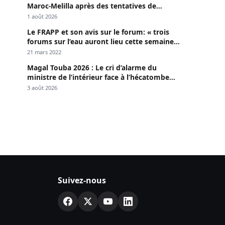
Maroc-Melilla après des tentatives de
passage
1 août 2026
Le FRAPP et son avis sur le forum: « trois
forums sur l’eau auront lieu cette semaine à
Dakar »
21 mars 2022
Magal Touba 2026 : Le cri d’alarme du
ministre de l’intérieur face à l’hécatombe
routière
3 août 2026
Suivez-nous