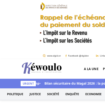
Aller au contenu
A LA UNE
P
Kéwoulo, le premier site d'information et d'inves
es ce jeudi à Goudomp
Bilan sécuritaire du Magal 2026 : la pol
URGENT
POLITIQUE
JUSTICE
SOCIÉTÉ
ENQUÊTE
ECONOMIE