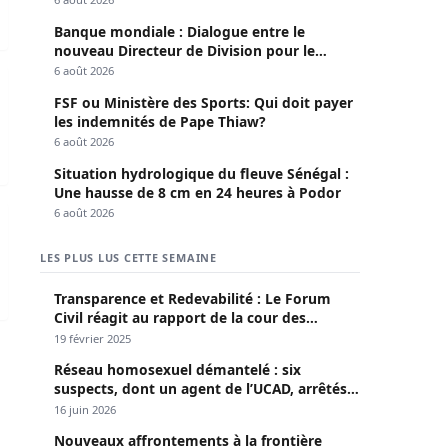
Banque mondiale : Dialogue entre le
nouveau Directeur de Division pour le
Sénégal et le Pr. Diomaye
6 août 2026
dina Omar Bâ
FSF ou Ministère des Sports: Qui doit payer
les indemnités de Pape Thiaw?
6 août 2026
Situation hydrologique du fleuve Sénégal :
Une hausse de 8 cm en 24 heures à Podor
ed Aidara
6 août 2026
LES PLUS LUS CETTE SEMAINE
Transparence et Redevabilité : Le Forum
Civil réagit au rapport de la cour des
comptes
19 février 2025
Réseau homosexuel démantelé : six
suspects, dont un agent de l’UCAD, arrêtés à
Keur Massar ; l’un avoue avoir propagé le
16 juin 2026
VIH depuis 2018
Nouveaux affrontements à la frontière