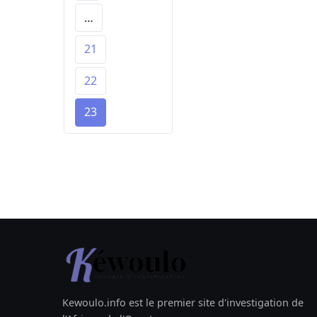
…
21
22
23
Kewoulo.info est le premier site d'investigation de