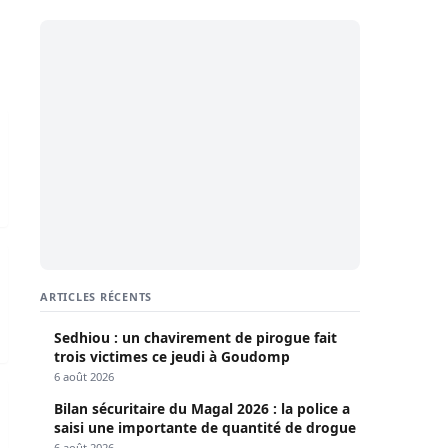
hmed Aidara
idara
ARTICLES RÉCENTS
Sedhiou : un chavirement de pirogue fait
trois victimes ce jeudi à Goudomp
6 août 2026
dina Omar Bâ
Bilan sécuritaire du Magal 2026 : la police a
saisi une importante de quantité de drogue
6 août 2026