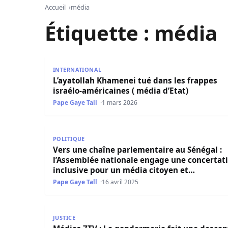
Accueil
média
Étiquette :
média
L’ayatollah Khamenei tué dans les frappes israé
INTERNATIONAL
L’ayatollah Khamenei tué dans les frappes
israélo-américaines ( média d’Etat)
Pape Gaye Tall
1 mars 2026
Vers une chaîne parlementaire au Sénégal : l’A
POLITIQUE
Vers une chaîne parlementaire au Sénégal :
l’Assemblée nationale engage une concertat
inclusive pour un média citoyen et
démocratique
Pape Gaye Tall
16 avril 2025
Médias 7TV : La gendarmerie fait une descent
JUSTICE