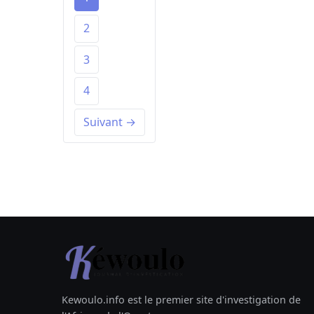
2
3
4
Suivant →
Kewoulo.info est le premier site d'investigation de