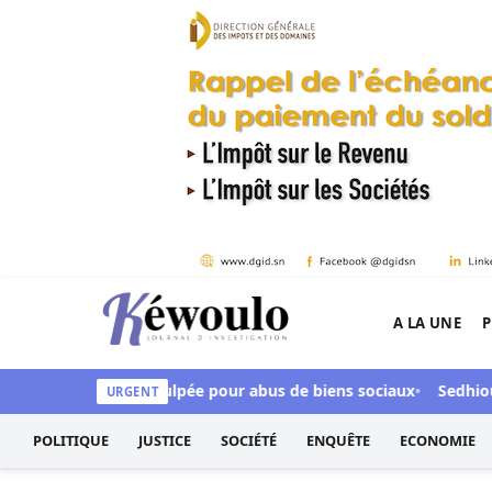
Aller au contenu
A LA UNE
P
Kéwoulo, le premier site d'information et d'inves
 CFA, Aby Ndour inculpée pour abus de biens sociaux
Sedhiou :
URGENT
POLITIQUE
JUSTICE
SOCIÉTÉ
ENQUÊTE
ECONOMIE