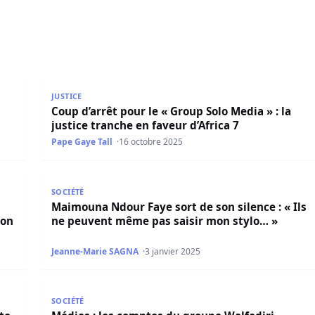
lo-américaines ( média d’Etat)
Coup d’arrêt pour le « Group Solo Media » : la justic
JUSTICE
Coup d’arrêt pour le « Group Solo Media » : la
justice tranche en faveur d’Africa 7
Pape Gaye Tall
16 octobre 2025
ssemblée nationale engage une concertation inclusive pour
Maimouna Ndour Faye sort de son silence : « Ils ne
SOCIÉTÉ
Maimouna Ndour Faye sort de son silence : « Ils
ion
ne peuvent même pas saisir mon stylo… »
Jeanne-Marie SAGNA
3 janvier 2025
e dans les locaux du média de Maimouna Ndour Faye
Médias : les comptes du groupe Walfadjri encore b
SOCIÉTÉ