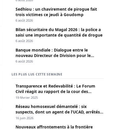
Sedhiou : un chavirement de pirogue fait
trois victimes ce jeudi à Goudomp
6 août 2026
Bilan sécuritaire du Magal 2026 : la police a
emplois perdus et…
saisi une importante de quantité de drogue
6 août 2026
Banque mondiale : Dialogue entre le
nouveau Directeur de Division pour le
Sénégal et le Pr. Diomaye
6 août 2026
nvite les média à « plus de discernement »
LES PLUS LUS CETTE SEMAINE
Transparence et Redevabilité : Le Forum
Civil réagit au rapport de la cour des
comptes
19 février 2025
Réseau homosexuel démantelé : six
suspects, dont un agent de l’UCAD, arrêtés à
Keur Massar ; l’un avoue avoir propagé le
16 juin 2026
VIH depuis 2018
Nouveaux affrontements à la frontière