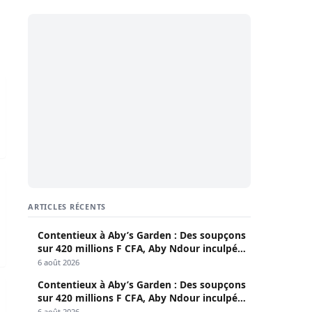
e tranche en faveur d’Africa 7
 un média citoyen et démocratique
 peuvent même pas saisir mon stylo… »
ARTICLES RÉCENTS
Contentieux à Aby’s Garden : Des soupçons
sur 420 millions F CFA, Aby Ndour inculpée
pour abus de biens sociaux
6 août 2026
Contentieux à Aby’s Garden : Des soupçons
loqués pour …
sur 420 millions F CFA, Aby Ndour inculpée
pour abus de biens sociaux
6 août 2026