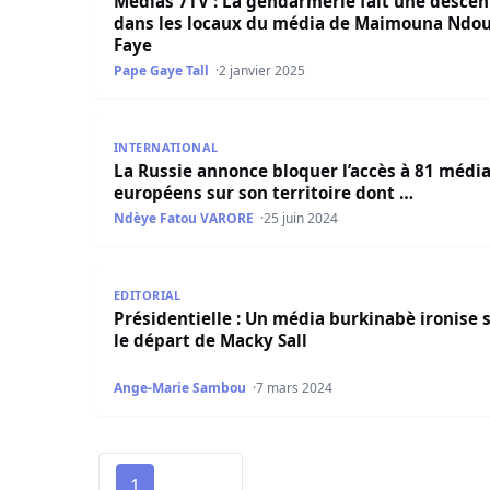
Médias 7TV : La gendarmerie fait une descen
dans les locaux du média de Maimouna Ndo
Faye
Pape Gaye Tall
2 janvier 2025
La Russie annonce bloquer l’accès à 81 médias 
INTERNATIONAL
La Russie annonce bloquer l’accès à 81 médi
européens sur son territoire dont …
Ndèye Fatou VARORE
25 juin 2024
Présidentielle : Un média burkinabè ironise sur 
EDITORIAL
Présidentielle : Un média burkinabè ironise 
le départ de Macky Sall
Ange-Marie Sambou
7 mars 2024
1