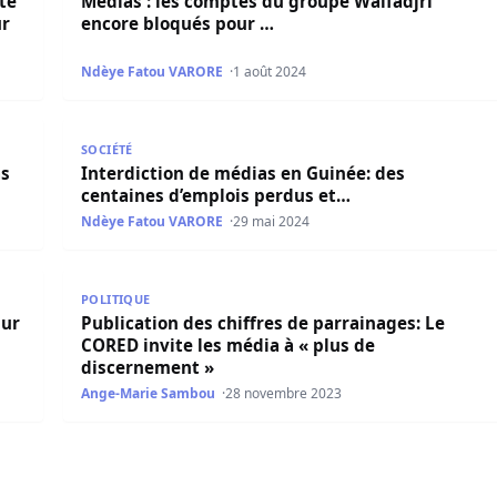
te
Médias : les comptes du groupe Walfadjri
ur
encore bloqués pour …
Ndèye Fatou VARORE
1 août 2024
européens sur son territoire dont …
Interdiction de médias en Guinée: des centaines d’
SOCIÉTÉ
as
Interdiction de médias en Guinée: des
centaines d’emplois perdus et…
Ndèye Fatou VARORE
29 mai 2024
le départ de Macky Sall
Publication des chiffres de parrainages: Le CORED i
POLITIQUE
sur
Publication des chiffres de parrainages: Le
CORED invite les média à « plus de
discernement »
Ange-Marie Sambou
28 novembre 2023