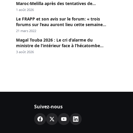
Maroc-Melilla après des tentatives de
passage
1 août 2026
Le FRAPP et son avis sur le forum: « trois
forums sur l’eau auront lieu cette semaine à
Dakar »
21 mars 2022
Magal Touba 2026 : Le cri d’alarme du
ministre de l’intérieur face à l’hécatombe
routière
3 août 2026
Suivez-nous