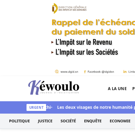
Aller au contenu
A LA UNE
P
Kéwoulo, le premier site d'information et d'inves
é Ndiaye aussi blanchi
Les deux visages de notre humanité prof
URGENT
POLITIQUE
JUSTICE
SOCIÉTÉ
ENQUÊTE
ECONOMIE