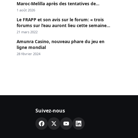
Maroc-Melilla après des tentatives de
passage
1 août 2026
Le FRAPP et son avis sur le forum: « trois
forums sur l’eau auront lieu cette semaine à
Dakar »
21 mars 2022
Amunra Casino, nouveau phare du jeu en
ligne mondial
28 février 2024
Suivez-nous