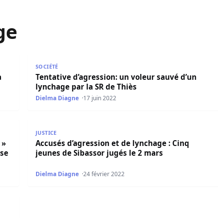
ge
ix
Tentative d’agression: un voleur sauvé d’un lynchage
SOCIÉTÉ
a
Tentative d’agression: un voleur sauvé d’un
lynchage par la SR de Thiès
Dielma Diagne
17 juin 2022
randit un couteau contre un chambellan et se fait sauver d
Accusés d’agression et de lynchage : Cinq jeunes de
JUSTICE
 »
Accusés d’agression et de lynchage : Cinq
 se
jeunes de Sibassor jugés le 2 mars
Dielma Diagne
24 février 2022