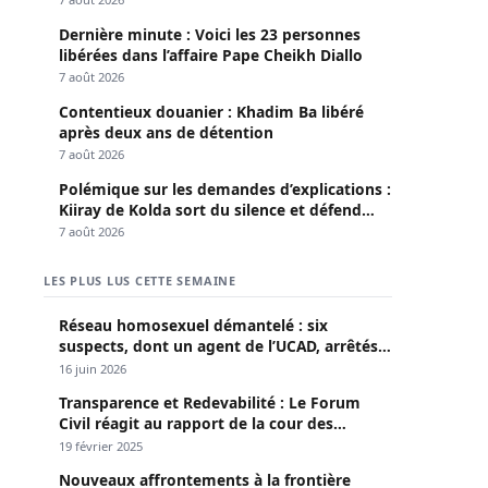
Dernière minute : Voici les 23 personnes
libérées dans l’affaire Pape Cheikh Diallo
7 août 2026
Contentieux douanier : Khadim Ba libéré
après deux ans de détention
7 août 2026
Polémique sur les demandes d’explications :
Kiiray de Kolda sort du silence et défend
Mamadou Lamine Dianté
7 août 2026
LES PLUS LUS CETTE SEMAINE
Réseau homosexuel démantelé : six
suspects, dont un agent de l’UCAD, arrêtés à
Keur Massar ; l’un avoue avoir propagé le
16 juin 2026
VIH depuis 2018
Transparence et Redevabilité : Le Forum
Civil réagit au rapport de la cour des
comptes
19 février 2025
Nouveaux affrontements à la frontière