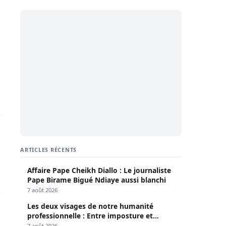
 par la SR de Thiès
’un lynchage par un policier
 Sibassor jugés le 2 mars
ARTICLES RÉCENTS
Affaire Pape Cheikh Diallo : Le journaliste
Pape Birame Bigué Ndiaye aussi blanchi
7 août 2026
Les deux visages de notre humanité
professionnelle : Entre imposture et
héroïsme silencieux (Par Pr Moussa Seydi)
7 août 2026