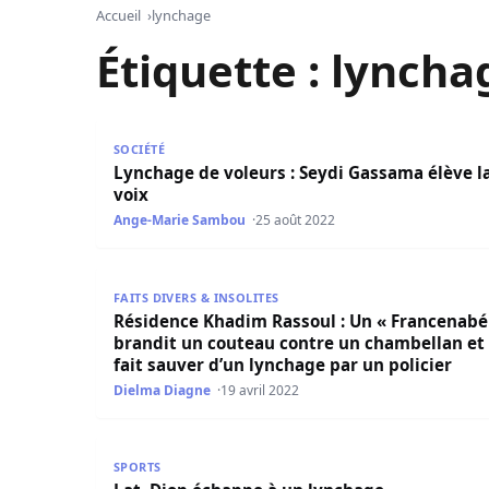
Accueil
lynchage
Étiquette :
lyncha
Lynchage de voleurs : Seydi Gassama élève la vo
SOCIÉTÉ
Lynchage de voleurs : Seydi Gassama élève l
voix
Ange-Marie Sambou
25 août 2022
Résidence Khadim Rassoul : Un « Francenabé » b
FAITS DIVERS & INSOLITES
Résidence Khadim Rassoul : Un « Francenabé
brandit un couteau contre un chambellan et
fait sauver d’un lynchage par un policier
Dielma Diagne
19 avril 2022
Lat. Diop échappe à un lynchage
SPORTS