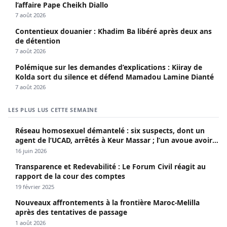
l’affaire Pape Cheikh Diallo
7 août 2026
Contentieux douanier : Khadim Ba libéré après deux ans
de détention
7 août 2026
Polémique sur les demandes d’explications : Kiiray de
Kolda sort du silence et défend Mamadou Lamine Dianté
7 août 2026
LES PLUS LUS CETTE SEMAINE
Réseau homosexuel démantelé : six suspects, dont un
agent de l’UCAD, arrêtés à Keur Massar ; l’un avoue avoir
propagé le VIH depuis 2018
16 juin 2026
Transparence et Redevabilité : Le Forum Civil réagit au
rapport de la cour des comptes
19 février 2025
Nouveaux affrontements à la frontière Maroc-Melilla
après des tentatives de passage
1 août 2026