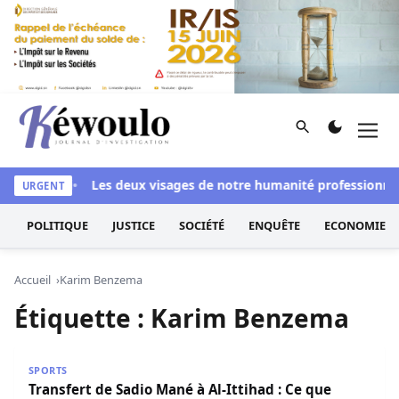
Aller au contenu
Rechercher
Men
Kéwoulo, le premier site d'information et d'investigation d
si blanchi
Les deux visages de notre humanité professionnelle
URGENT
POLITIQUE
JUSTICE
SOCIÉTÉ
ENQUÊTE
ECONOMIE
Accueil
Karim Benzema
Étiquette :
Karim Benzema
Transfert de Sadio Mané à Al-Ittihad : Ce que Karim Benze
SPORTS
Transfert de Sadio Mané à Al-Ittihad : Ce que