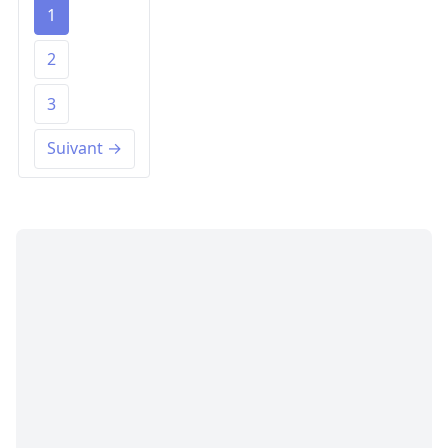
1
2
3
Suivant →