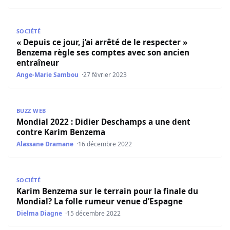
« Depuis ce jour, j’ai arrêté de le respecter » Benzema r
SOCIÉTÉ
« Depuis ce jour, j’ai arrêté de le respecter »
Benzema règle ses comptes avec son ancien
entraîneur
Ange-Marie Sambou
27 février 2023
Mondial 2022 : Didier Deschamps a une dent contre Ka
BUZZ WEB
Mondial 2022 : Didier Deschamps a une dent
contre Karim Benzema
Alassane Dramane
16 décembre 2022
Karim Benzema sur le terrain pour la finale du Mondial?
SOCIÉTÉ
Karim Benzema sur le terrain pour la finale du
Mondial? La folle rumeur venue d’Espagne
Dielma Diagne
15 décembre 2022