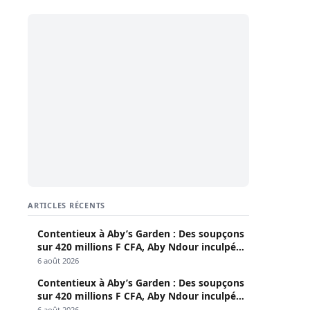
Kalachnikov »
ARTICLES RÉCENTS
Contentieux à Aby’s Garden : Des soupçons
sur 420 millions F CFA, Aby Ndour inculpée
pour abus de biens sociaux
6 août 2026
Contentieux à Aby’s Garden : Des soupçons
sur 420 millions F CFA, Aby Ndour inculpée
pour abus de biens sociaux
6 août 2026