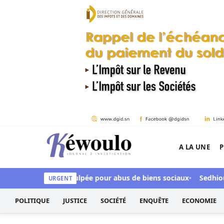
Aller au contenu
A LA UNE
P
Kéwoulo, le premier site d'information et d'inves
CFA, Aby Ndour inculpée pour abus de biens sociaux
Sedhiou : 
URGENT
POLITIQUE
JUSTICE
SOCIÉTÉ
ENQUÊTE
ECONOMIE