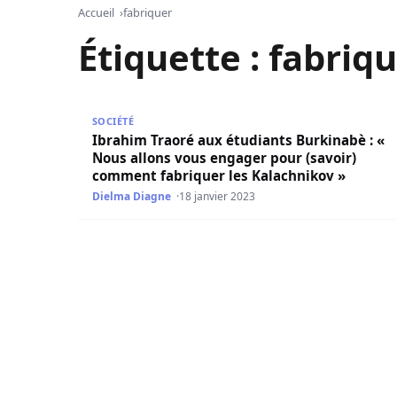
Accueil
fabriquer
Étiquette :
fabriq
Ibrahim Traoré aux étudiants Burkinabè : « Nou
SOCIÉTÉ
Ibrahim Traoré aux étudiants Burkinabè : «
Nous allons vous engager pour (savoir)
comment fabriquer les Kalachnikov »
Dielma Diagne
18 janvier 2023