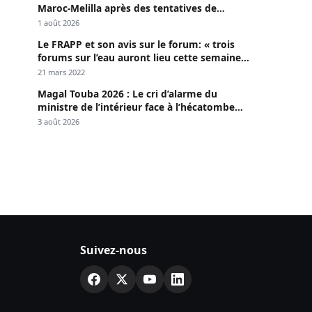
Maroc-Melilla après des tentatives de
passage
1 août 2026
Le FRAPP et son avis sur le forum: « trois
forums sur l’eau auront lieu cette semaine à
Dakar »
21 mars 2022
Magal Touba 2026 : Le cri d’alarme du
ministre de l’intérieur face à l’hécatombe
routière
3 août 2026
Suivez-nous