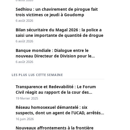
Sedhiou : un chavirement de pirogue fait
trois victimes ce jeudi à Goudomp
6 août 2026
Bilan sécuritaire du Magal 2026 : la police a
saisi une importante de quantité de drogue
6 août 2026
Banque mondiale : Dialogue entre le
nouveau Directeur de Division pour le
Sénégal et le Pr. Diomaye
6 août 2026
LES PLUS LUS CETTE SEMAINE
Transparence et Redevabilité : Le Forum
Civil réagit au rapport de la cour des
comptes
19 février 2025
Réseau homosexuel démantelé : six
suspects, dont un agent de l’UCAD, arrêtés à
Keur Massar ; l’un avoue avoir propagé le
16 juin 2026
VIH depuis 2018
Nouveaux affrontements à la frontière