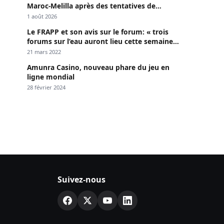
Maroc-Melilla après des tentatives de
passage
1 août 2026
Le FRAPP et son avis sur le forum: « trois
forums sur l’eau auront lieu cette semaine à
Dakar »
21 mars 2022
Amunra Casino, nouveau phare du jeu en
ligne mondial
28 février 2024
Suivez-nous