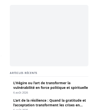
be
ARTICLES RÉCENTS
L’Hégire ou l’art de transformer la
vulnérabilité en force politique et spirituelle
6 août 2026
L’art de la résilience : Quand la gratitude et
l’acceptation transforment les crises en
opportunités
6 août 2026