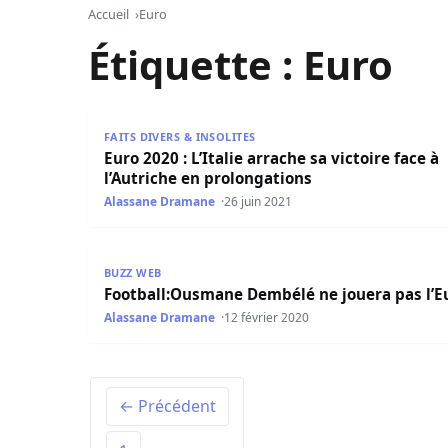
Accueil
Euro
Étiquette :
Euro
Euro 2020 : L’Italie arrache sa victoire face à l’
FAITS DIVERS & INSOLITES
Euro 2020 : L’Italie arrache sa victoire face à
l’Autriche en prolongations
Alassane Dramane
26 juin 2021
Football:Ousmane Dembélé ne jouera pas l’Eur
BUZZ WEB
Football:Ousmane Dembélé ne jouera pas l’E
Alassane Dramane
12 février 2020
← Précédent