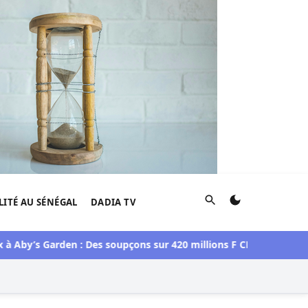
Rechercher
LITÉ AU SÉNÉGAL
DADIA TV
Aby’s Garden : Des soupçons sur 420 millions F CFA, Aby Ndour i