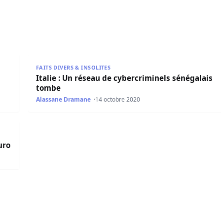
Autriche en prolongations
Italie : Un réseau de cybercriminels sénégalais tom
FAITS DIVERS & INSOLITES
Italie : Un réseau de cybercriminels sénégalais
tombe
Alassane Dramane
14 octobre 2020
o
uro