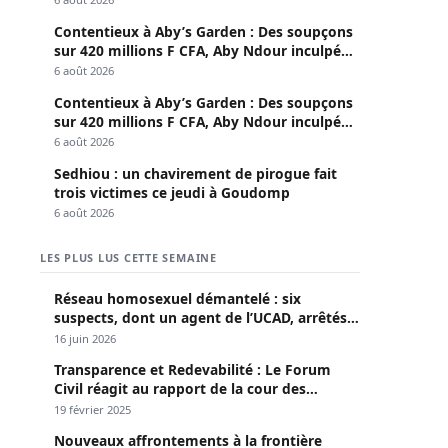
Contentieux à Aby’s Garden : Des soupçons
sur 420 millions F CFA, Aby Ndour inculpée
pour abus de biens sociaux
6 août 2026
Contentieux à Aby’s Garden : Des soupçons
sur 420 millions F CFA, Aby Ndour inculpée
pour abus de biens sociaux
6 août 2026
Sedhiou : un chavirement de pirogue fait
trois victimes ce jeudi à Goudomp
6 août 2026
LES PLUS LUS CETTE SEMAINE
Réseau homosexuel démantelé : six
suspects, dont un agent de l’UCAD, arrêtés à
Keur Massar ; l’un avoue avoir propagé le
16 juin 2026
VIH depuis 2018
Transparence et Redevabilité : Le Forum
Civil réagit au rapport de la cour des
comptes
19 février 2025
Nouveaux affrontements à la frontière