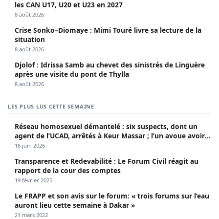
les CAN U17, U20 et U23 en 2027
8 août 2026
Crise Sonko–Diomaye : Mimi Touré livre sa lecture de la
situation
8 août 2026
Djolof : Idrissa Samb au chevet des sinistrés de Linguère
après une visite du pont de Thylla
8 août 2026
LES PLUS LUS CETTE SEMAINE
Réseau homosexuel démantelé : six suspects, dont un
agent de l’UCAD, arrêtés à Keur Massar ; l’un avoue avoir
propagé le VIH depuis 2018
16 juin 2026
Transparence et Redevabilité : Le Forum Civil réagit au
rapport de la cour des comptes
19 février 2025
Le FRAPP et son avis sur le forum: « trois forums sur l’eau
auront lieu cette semaine à Dakar »
21 mars 2022