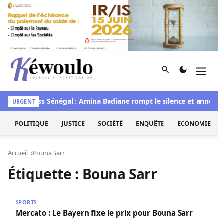
Aller au contenu
Rechercher
Men
Kéwoulo, le premier site d'information et d'investigation d
awaye
Miss Sénégal : Amina Badiane rompt le silence et annon
URGENT
POLITIQUE
JUSTICE
SOCIÉTÉ
ENQUÊTE
ECONOMIE
Accueil
Bouna Sarr
Étiquette :
Bouna Sarr
Mercato : Le Bayern fixe le prix pour Bouna Sarr
SPORTS
Mercato : Le Bayern fixe le prix pour Bouna Sarr