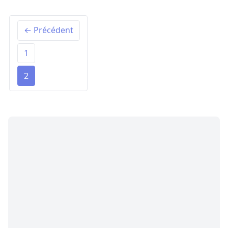
← Précédent
1
2