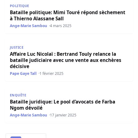
Bataille politique: Mimi Touré répond sèchement à Thiern
POLITIQUE
Bataille politique: Mimi Touré répond sèchement
à Thierno Alassane Sall
Ange-Marie Sambou
4 mars 2025
Affaire Luc Nicolaï : Bertrand Touly relance la bataille ju
JUSTICE
Affaire Luc Nicolaï : Bertrand Touly relance la
bataille judiciaire avec une vente aux enchères
décisive
Pape Gaye Tall
1 février 2025
Bataille juridique: Le pool d’avocats de Farba Ngom dévoi
ENQUÊTE
Bataille juridique: Le pool d’avocats de Farba
Ngom dévoilé
Ange-Marie Sambou
17 janvier 2025