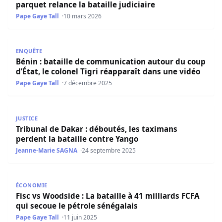
parquet relance la bataille judiciaire
Pape Gaye Tall
10 mars 2026
Bénin : bataille de communication autour du coup d’État, 
ENQUÊTE
Bénin : bataille de communication autour du coup
d’État, le colonel Tigri réapparaît dans une vidéo
Pape Gaye Tall
7 décembre 2025
Tribunal de Dakar : déboutés, les taximans perdent la bat
JUSTICE
Tribunal de Dakar : déboutés, les taximans
perdent la bataille contre Yango
Jeanne-Marie SAGNA
24 septembre 2025
Fisc vs Woodside : La bataille à 41 milliards FCFA qui seco
ÉCONOMIE
Fisc vs Woodside : La bataille à 41 milliards FCFA
qui secoue le pétrole sénégalais
Pape Gaye Tall
11 juin 2025