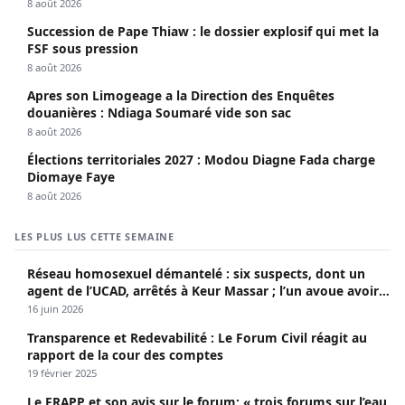
8 août 2026
Succession de Pape Thiaw : le dossier explosif qui met la
FSF sous pression
8 août 2026
Apres son Limogeage a la Direction des Enquêtes
douanières : Ndiaga Soumaré vide son sac
8 août 2026
Élections territoriales 2027 : Modou Diagne Fada charge
Diomaye Faye
8 août 2026
LES PLUS LUS CETTE SEMAINE
Réseau homosexuel démantelé : six suspects, dont un
agent de l’UCAD, arrêtés à Keur Massar ; l’un avoue avoir
propagé le VIH depuis 2018
16 juin 2026
Transparence et Redevabilité : Le Forum Civil réagit au
rapport de la cour des comptes
19 février 2025
Le FRAPP et son avis sur le forum: « trois forums sur l’eau