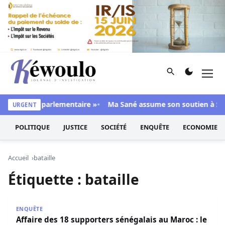
Aller au contenu
Rechercher
Men
Kéwoulo, le premier site d'information et d'investigation d
e majorité parlementaire »
Ma Sané assume son soutien à Sonko
URGENT
POLITIQUE
JUSTICE
SOCIÉTÉ
ENQUÊTE
ECONOMIE
Accueil
bataille
Étiquette :
bataille
Affaire des 18 supporters sénégalais au Maroc : le parquet 
ENQUÊTE
Affaire des 18 supporters sénégalais au Maroc : le