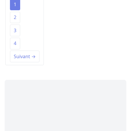
1
2
3
4
Suivant →