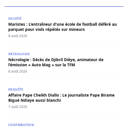
Maristes : L’entraîneur d’une école de football déféré au
SOCIÉTÉ
Maristes : L’entraîneur d’une école de football déféré au
parquet pour viols répétés sur mineurs
8 août 2026
Nécrologie : Décès de Djibril Dièye, animateur de l’émiss
NÉCROLOGIE
Nécrologie : Décès de Djibril Dièye, animateur de
l’émission « Auto Mag » sur la TFM
8 août 2026
Affaire Pape Cheikh Diallo : Le journaliste Pape Birame B
ENQUÊTE
Affaire Pape Cheikh Diallo : Le journaliste Pape Birame
Bigué Ndiaye aussi blanchi
7 août 2026
Les deux visages de notre humanité professionnelle : Ent
CONTRIBUTION