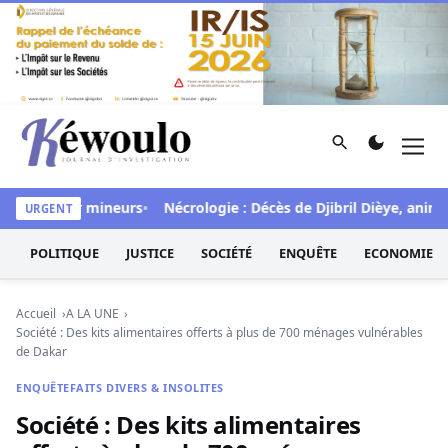
Aller au contenu
Rechercher
Men
Kéwoulo, le premier site d'information et d'investigation d
pétés sur mineurs
Nécrologie : Décès de Djibril Dièye, animateu
URGENT
POLITIQUE
JUSTICE
SOCIÉTÉ
ENQUÊTE
ECONOMIE
Accueil
A LA UNE
Société : Des kits alimentaires offerts à plus de 700 ménages vulnérables
de Dakar
ENQUÊTE
FAITS DIVERS & INSOLITES
Société : Des kits alimentaires