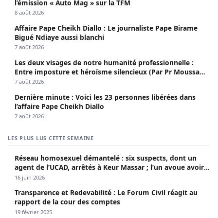
l’émission « Auto Mag » sur la TFM
8 août 2026
Affaire Pape Cheikh Diallo : Le journaliste Pape Birame
Bigué Ndiaye aussi blanchi
7 août 2026
Les deux visages de notre humanité professionnelle :
Entre imposture et héroïsme silencieux (Par Pr Moussa
Seydi)
7 août 2026
Dernière minute : Voici les 23 personnes libérées dans
l’affaire Pape Cheikh Diallo
7 août 2026
LES PLUS LUS CETTE SEMAINE
Réseau homosexuel démantelé : six suspects, dont un
agent de l’UCAD, arrêtés à Keur Massar ; l’un avoue avoir
propagé le VIH depuis 2018
16 juin 2026
Transparence et Redevabilité : Le Forum Civil réagit au
rapport de la cour des comptes
19 février 2025