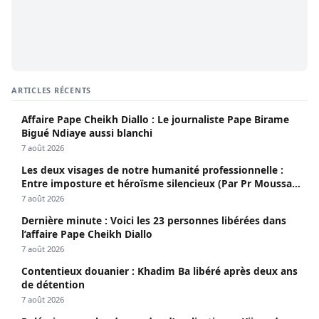
ARTICLES RÉCENTS
Affaire Pape Cheikh Diallo : Le journaliste Pape Birame
Bigué Ndiaye aussi blanchi
7 août 2026
Les deux visages de notre humanité professionnelle :
Entre imposture et héroïsme silencieux (Par Pr Moussa
Seydi)
7 août 2026
Dernière minute : Voici les 23 personnes libérées dans
l’affaire Pape Cheikh Diallo
7 août 2026
Contentieux douanier : Khadim Ba libéré après deux ans
de détention
7 août 2026