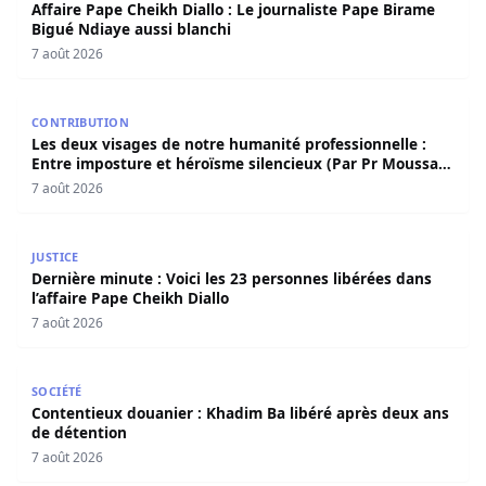
Affaire Pape Cheikh Diallo : Le journaliste Pape Birame
Bigué Ndiaye aussi blanchi
7 août 2026
Les deux visages de notre humanité professionnelle : Ent
CONTRIBUTION
Les deux visages de notre humanité professionnelle :
Entre imposture et héroïsme silencieux (Par Pr Moussa
Seydi)
7 août 2026
Dernière minute : Voici les 23 personnes libérées dans l’a
JUSTICE
Dernière minute : Voici les 23 personnes libérées dans
l’affaire Pape Cheikh Diallo
7 août 2026
Contentieux douanier : Khadim Ba libéré après deux ans 
SOCIÉTÉ
Contentieux douanier : Khadim Ba libéré après deux ans
de détention
7 août 2026