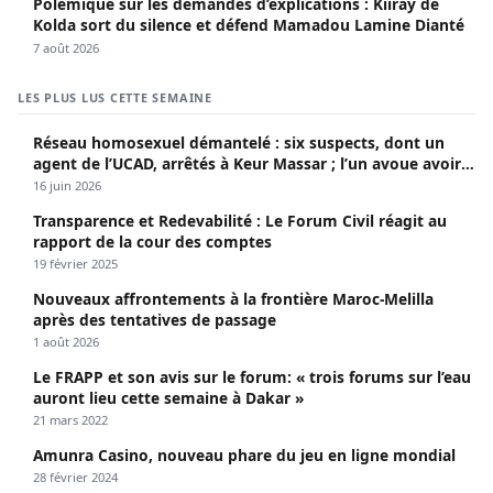
Polémique sur les demandes d’explications : Kiiray de
Kolda sort du silence et défend Mamadou Lamine Dianté
7 août 2026
LES PLUS LUS CETTE SEMAINE
Réseau homosexuel démantelé : six suspects, dont un
agent de l’UCAD, arrêtés à Keur Massar ; l’un avoue avoir
propagé le VIH depuis 2018
16 juin 2026
Transparence et Redevabilité : Le Forum Civil réagit au
rapport de la cour des comptes
19 février 2025
Nouveaux affrontements à la frontière Maroc-Melilla
après des tentatives de passage
1 août 2026
Le FRAPP et son avis sur le forum: « trois forums sur l’eau
auront lieu cette semaine à Dakar »
21 mars 2022
Amunra Casino, nouveau phare du jeu en ligne mondial
28 février 2024