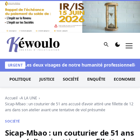
Aller au contenu
Rechercher
Men
Kéwoulo, le premier site d'information et d'investigation d
anchi
Les deux visages de notre humanité professionnelle : Ent
URGENT
POLITIQUE
JUSTICE
SOCIÉTÉ
ENQUÊTE
ECONOMIE
Accueil
A LA UNE
Sicap-Mbao : un couturier de 51 ans accusé d’avoir attiré une fillette de 12
ans dans son atelier avant une tentative de viol présumée
SOCIÉTÉ
Sicap-Mbao : un couturier de 51 ans