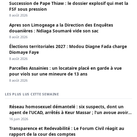
Succession de Pape Thiaw : le dossier explosif qui met la
FSF sous pression
8 août 2026
Apres son Limogeage a la Direction des Enquêtes
douanières : Ndiaga Soumaré vide son sac
8 août 2026
Élections territoriales 2027 : Modou Diagne Fada charge
Diomaye Faye
8 août 2026
Parcelles Assainies : un locataire placé en garde à vue
pour viols sur une mineure de 13 ans
8 août 2026
LES PLUS LUS CETTE SEMAINE
Réseau homosexuel démantelé : six suspects, dont un
agent de l’UCAD, arrêtés à Keur Massar ; l’un avoue avoir
propagé le VIH depuis 2018
16 juin 2026
Transparence et Redevabilité : Le Forum Civil réagit au
rapport de la cour des comptes