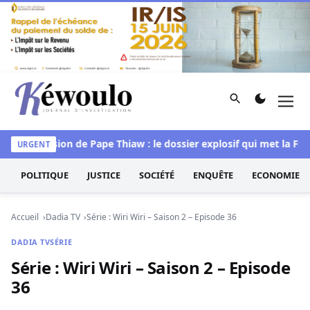
Aller au contenu
Rechercher
Men
Kéwoulo, le premier site d'information et d'investigation d
Succession de Pape Thiaw : le dossier explosif qui met la FSF s
URGENT
POLITIQUE
JUSTICE
SOCIÉTÉ
ENQUÊTE
ECONOMIE
Accueil
Dadia TV
Série : Wiri Wiri – Saison 2 – Episode 36
DADIA TV
SÉRIE
Série : Wiri Wiri – Saison 2 – Episode
36