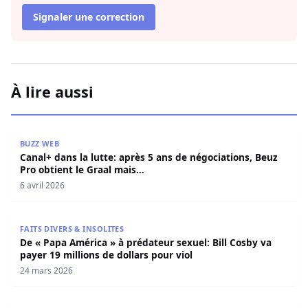
Signaler une correction
À lire aussi
Canal+ dans la lutte: après 5 ans de négociations, Beuz P
BUZZ WEB
Canal+ dans la lutte: après 5 ans de négociations, Beuz
Pro obtient le Graal mais…
6 avril 2026
De « Papa América » à prédateur sexuel: Bill Cosby va paye
FAITS DIVERS & INSOLITES
De « Papa América » à prédateur sexuel: Bill Cosby va
payer 19 millions de dollars pour viol
24 mars 2026
Démantèlement d’un Réseau de Trafic de Protoxyde d’Azote