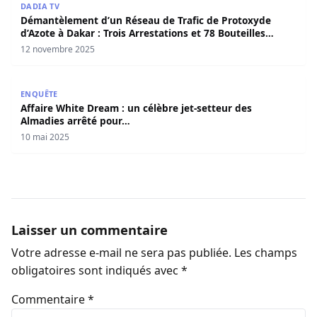
DADIA TV
Démantèlement d’un Réseau de Trafic de Protoxyde
d’Azote à Dakar : Trois Arrestations et 78 Bouteilles
Saisies
12 novembre 2025
Affaire White Dream : un célèbre jet-setteur des Almadie
ENQUÊTE
Affaire White Dream : un célèbre jet-setteur des
Almadies arrêté pour…
10 mai 2025
Laisser un commentaire
Votre adresse e-mail ne sera pas publiée.
Les champs
obligatoires sont indiqués avec
*
Commentaire
*