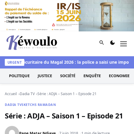
Aller au contenu
Rechercher
Men
Kéwoulo, le premier site d'information et d'investigation d
Bilan sécuritaire du Magal 2026 : la police a saisi une importa
URGENT
POLITIQUE
JUSTICE
SOCIÉTÉ
ENQUÊTE
ECONOMIE
Accueil
Dadia TV
Série : ADJA – Saison 1 – Episode 21
DADIA TV
SKETCHS RAMADAN
Série : ADJA – Saison 1 – Episode 21
Pape Matar Ndiaye
7 juin 2018
1 min de lecture