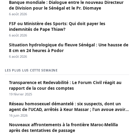
Banque mondiale : Dialogue entre le nouveau Directeur
de Division pour le Sénégal et le Pr. Diomaye
6 août 2026
FSF ou Ministère des Sports: Qui doit payer les
indemnités de Pape Thiaw?
6 août 2026
Situation hydrologique du fleuve Sénégal : Une hausse de
8 cm en 24 heures à Podor
6 août 2026
LES PLUS LUS CETTE SEMAINE
Transparence et Redevabilité : Le Forum Civil réagit au
rapport de la cour des comptes
19 février 2025
Réseau homosexuel démantelé : six suspects, dont un
agent de l’UCAD, arrêtés à Keur Massar ; l’un avoue avoir
propagé le VIH depuis 2018
16 juin 2026
Nouveaux affrontements à la frontière Maroc-Melilla
après des tentatives de passage