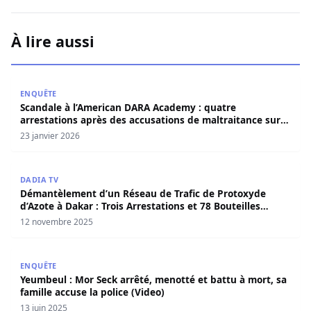
À lire aussi
Scandale à l’American DARA Academy : quatre arrestation
ENQUÊTE
Scandale à l’American DARA Academy : quatre
arrestations après des accusations de maltraitance sur
des mineurs américains au Sénégal
23 janvier 2026
Démantèlement d’un Réseau de Trafic de Protoxyde d’Azote
DADIA TV
Démantèlement d’un Réseau de Trafic de Protoxyde
d’Azote à Dakar : Trois Arrestations et 78 Bouteilles
Saisies
12 novembre 2025
Yeumbeul : Mor Seck arrêté, menotté et battu à mort, sa f
ENQUÊTE
Yeumbeul : Mor Seck arrêté, menotté et battu à mort, sa
famille accuse la police (Video)
13 juin 2025