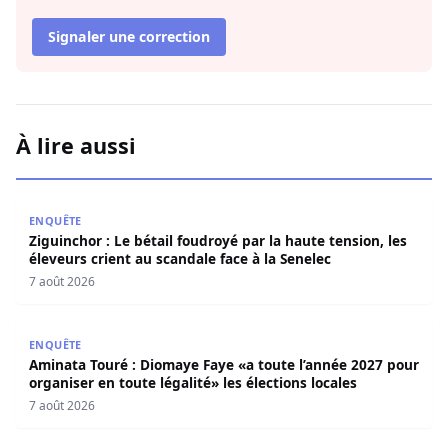
Signaler une correction
À lire aussi
Ziguinchor : Le bétail foudroyé par la haute tension, les é
ENQUÊTE
Ziguinchor : Le bétail foudroyé par la haute tension, les
éleveurs crient au scandale face à la Senelec
7 août 2026
Aminata Touré : Diomaye Faye «a toute l’année 2027 pour o
ENQUÊTE
Aminata Touré : Diomaye Faye «a toute l’année 2027 pour
organiser en toute légalité» les élections locales
7 août 2026