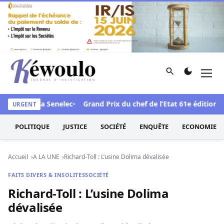
Aller au contenu
Rechercher
Men
Kéwoulo, le premier site d'information et d'investigation d
e face à la Senelec
Grand Prix du chef de l’Etat 61e édition : Le
URGENT
POLITIQUE
JUSTICE
SOCIÉTÉ
ENQUÊTE
ECONOMIE
Accueil
A LA UNE
Richard-Toll : L’usine Dolima dévalisée
FAITS DIVERS & INSOLITES
SOCIÉTÉ
Richard-Toll : L’usine Dolima
dévalisée