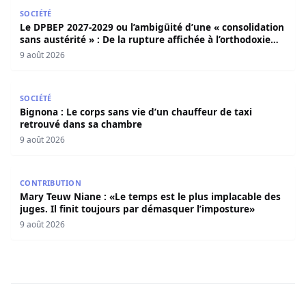
Le DPBEP 2027-2029 ou l’ambigüité d’une « consolidation s
SOCIÉTÉ
Le DPBEP 2027-2029 ou l’ambigüité d’une « consolidation
sans austérité » : De la rupture affichée à l’orthodoxie
budgétaire, une analyse critique de la trajectoire
9 août 2026
économique sénégalaise (Par Dr. Seydina Oumar Seye)
Bignona : Le corps sans vie d’un chauffeur de taxi retro
SOCIÉTÉ
Bignona : Le corps sans vie d’un chauffeur de taxi
retrouvé dans sa chambre
9 août 2026
Mary Teuw Niane : «Le temps est le plus implacable des ju
CONTRIBUTION
Mary Teuw Niane : «Le temps est le plus implacable des
juges. Il finit toujours par démasquer l’imposture»
9 août 2026