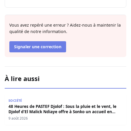
Vous avez repéré une erreur ? Aidez-nous à maintenir la
qualité de notre information.
Signaler une correction
À lire aussi
48 Heures de PASTEF Djolof : Sous la pluie et le vent, le 
SOCIÉTÉ
48 Heures de PASTEF Djolof : Sous la pluie et le vent, le
Djolof d’El Malick Ndiaye offre à Sonko un accueil en
apothéose
9 août 2026