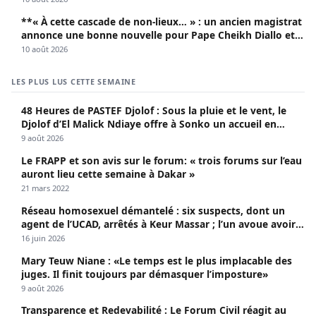
**« À cette cascade de non-lieux… » : un ancien magistrat
annonce une bonne nouvelle pour Pape Cheikh Diallo et
Cie**
10 août 2026
LES PLUS LUS CETTE SEMAINE
48 Heures de PASTEF Djolof : Sous la pluie et le vent, le
Djolof d’El Malick Ndiaye offre à Sonko un accueil en
apothéose
9 août 2026
Le FRAPP et son avis sur le forum: « trois forums sur l’eau
auront lieu cette semaine à Dakar »
21 mars 2022
Réseau homosexuel démantelé : six suspects, dont un
agent de l’UCAD, arrêtés à Keur Massar ; l’un avoue avoir
propagé le VIH depuis 2018
16 juin 2026
Mary Teuw Niane : «Le temps est le plus implacable des
juges. Il finit toujours par démasquer l’imposture»
9 août 2026
Transparence et Redevabilité : Le Forum Civil réagit au