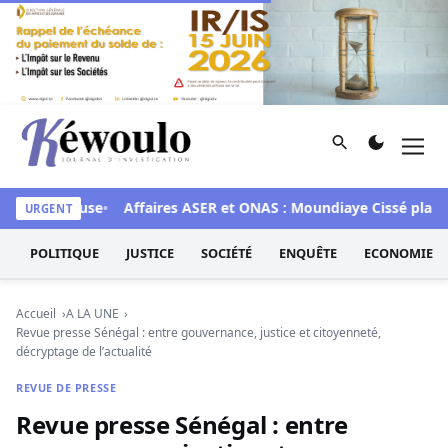
Aller au contenu
Rechercher
Men
Kéwoulo, le premier site d'information et d'investigation d
is en cause
Affaires ASER et ONAS : Moundiaye Cissé plaide po
URGENT
POLITIQUE
JUSTICE
SOCIÉTÉ
ENQUÊTE
ECONOMIE
Accueil
A LA UNE
Revue presse Sénégal : entre gouvernance, justice et citoyenneté,
décryptage de l’actualité
REVUE DE PRESSE
Revue presse Sénégal : entre