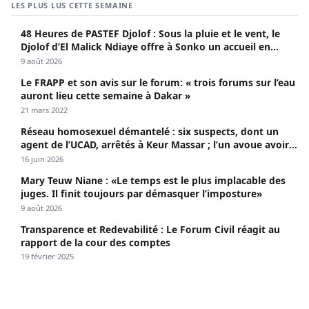
LES PLUS LUS CETTE SEMAINE
48 Heures de PASTEF Djolof : Sous la pluie et le vent, le
Djolof d’El Malick Ndiaye offre à Sonko un accueil en
apothéose
9 août 2026
Le FRAPP et son avis sur le forum: « trois forums sur l’eau
auront lieu cette semaine à Dakar »
21 mars 2022
Réseau homosexuel démantelé : six suspects, dont un
agent de l’UCAD, arrêtés à Keur Massar ; l’un avoue avoir
propagé le VIH depuis 2018
16 juin 2026
Mary Teuw Niane : «Le temps est le plus implacable des
juges. Il finit toujours par démasquer l’imposture»
9 août 2026
Transparence et Redevabilité : Le Forum Civil réagit au
rapport de la cour des comptes
19 février 2025