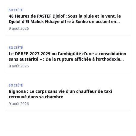
48 Heures de PASTEF Djolof : Sous la pluie et le vent, le 
SOCIÉTÉ
48 Heures de PASTEF Djolof : Sous la pluie et le vent, le
Djolof d’El Malick Ndiaye offre à Sonko un accueil en
apothéose
9 août 2026
Le DPBEP 2027-2029 ou l’ambigüité d’une « consolidation s
SOCIÉTÉ
Le DPBEP 2027-2029 ou l’ambigüité d’une « consolidation
sans austérité » : De la rupture affichée à l’orthodoxie
budgétaire, une analyse critique de la trajectoire
9 août 2026
économique sénégalaise (Par Dr. Seydina Oumar Seye)
Bignona : Le corps sans vie d’un chauffeur de taxi retro
SOCIÉTÉ
Bignona : Le corps sans vie d’un chauffeur de taxi
retrouvé dans sa chambre
9 août 2026