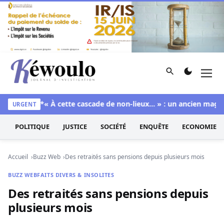
Aller au contenu
Rechercher
Men
Kéwoulo, le premier site d'information et d'investigation d
Foire
**« À cette cascade de non-lieux… » : un ancien magistr
URGENT
POLITIQUE
JUSTICE
SOCIÉTÉ
ENQUÊTE
ECONOMIE
Accueil
Buzz Web
Des retraités sans pensions depuis plusieurs mois
BUZZ WEB
FAITS DIVERS & INSOLITES
Des retraités sans pensions depuis
plusieurs mois