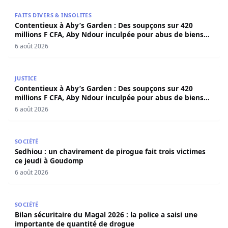
Contentieux à Aby’s Garden : Des soupçons sur 420 milli
FAITS DIVERS & INSOLITES
Contentieux à Aby’s Garden : Des soupçons sur 420
millions F CFA, Aby Ndour inculpée pour abus de biens
sociaux
6 août 2026
Contentieux à Aby’s Garden : Des soupçons sur 420 milli
JUSTICE
Contentieux à Aby’s Garden : Des soupçons sur 420
millions F CFA, Aby Ndour inculpée pour abus de biens
sociaux
6 août 2026
Sedhiou : un chavirement de pirogue fait trois victimes 
SOCIÉTÉ
Sedhiou : un chavirement de pirogue fait trois victimes
ce jeudi à Goudomp
6 août 2026
Bilan sécuritaire du Magal 2026 : la police a saisi une i
SOCIÉTÉ
Bilan sécuritaire du Magal 2026 : la police a saisi une
importante de quantité de drogue