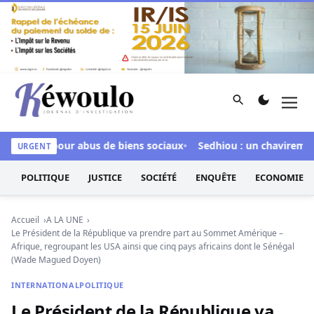
Aller au contenu
Rechercher
Men
Kéwoulo, le premier site d'information et d'investigation d
culpée pour abus de biens sociaux
Sedhiou : un chavirement de
URGENT
POLITIQUE
JUSTICE
SOCIÉTÉ
ENQUÊTE
ECONOMIE
Accueil
A LA UNE
Le Président de la République va prendre part au Sommet Amérique –
Afrique, regroupant les USA ainsi que cinq pays africains dont le Sénégal
(Wade Magued Doyen)
INTERNATIONAL
POLITIQUE
Le Président de la République va