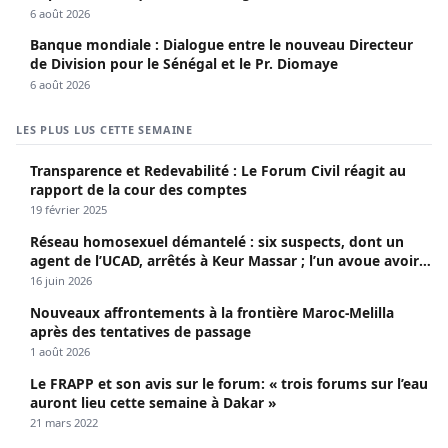
6 août 2026
Banque mondiale : Dialogue entre le nouveau Directeur
de Division pour le Sénégal et le Pr. Diomaye
6 août 2026
LES PLUS LUS CETTE SEMAINE
Transparence et Redevabilité : Le Forum Civil réagit au
rapport de la cour des comptes
19 février 2025
Réseau homosexuel démantelé : six suspects, dont un
agent de l’UCAD, arrêtés à Keur Massar ; l’un avoue avoir
propagé le VIH depuis 2018
16 juin 2026
Nouveaux affrontements à la frontière Maroc-Melilla
après des tentatives de passage
1 août 2026
Le FRAPP et son avis sur le forum: « trois forums sur l’eau
auront lieu cette semaine à Dakar »
21 mars 2022