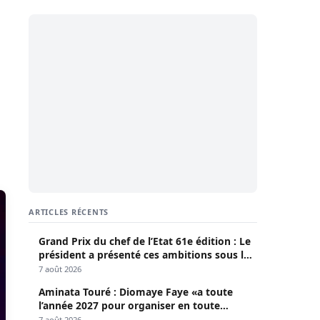
ARTICLES RÉCENTS
Grand Prix du chef de l’Etat 61e édition : Le
président a présenté ces ambitions sous le
thème du fair-play
7 août 2026
Aminata Touré : Diomaye Faye «a toute
l’année 2027 pour organiser en toute
légalité» les élections locales
7 août 2026