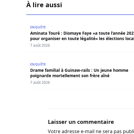
À lire aussi
Aminata Touré : Diomaye Faye «a toute l’année 2
ENQUÊTE
Aminata Touré : Diomaye Faye «a toute l’année 202
pour organiser en toute légalité» les élections loca
7 août 2026
Drame familial à Guinaw-rails : Un jeune homm
ENQUÊTE
Drame familial à Guinaw-rails : Un jeune homme
poignarde mortellement son frère aîné
7 août 2026
Laisser un commentaire
Votre adresse e-mail ne sera pas publ