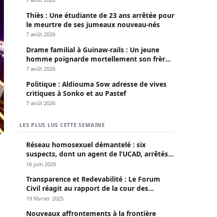
Thiès : Une étudiante de 23 ans arrêtée pour
le meurtre de ses jumeaux nouveau-nés
7 août 2026
Drame familial à Guinaw-rails : Un jeune
homme poignarde mortellement son frère
aîné
7 août 2026
Politique : Aldiouma Sow adresse de vives
critiques à Sonko et au Pastef
7 août 2026
LES PLUS LUS CETTE SEMAINE
Réseau homosexuel démantelé : six
suspects, dont un agent de l’UCAD, arrêtés à
Keur Massar ; l’un avoue avoir propagé le
16 juin 2026
VIH depuis 2018
Transparence et Redevabilité : Le Forum
Civil réagit au rapport de la cour des
comptes
19 février 2025
Nouveaux affrontements à la frontière