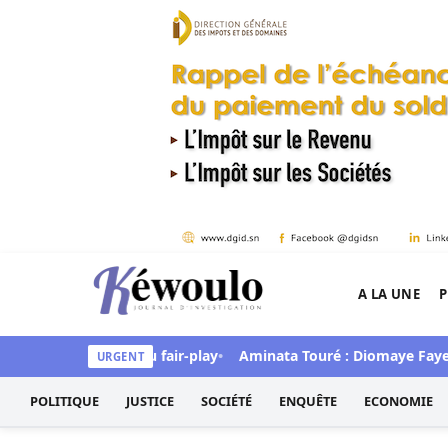
Aller au contenu
A LA UNE
P
Kéwoulo, le premier site d'information et d'inves
sous le thème du fair-play
Aminata Touré : Diomaye Faye «a toute
URGENT
POLITIQUE
JUSTICE
SOCIÉTÉ
ENQUÊTE
ECONOMIE