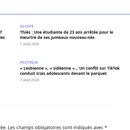
027 pour organiser en toute légalité» les élections locales
Thiès : Une étudiante de 23 ans arrêtée pour le me
SOCIÉTÉ
7
Thiès : Une étudiante de 23 ans arrêtée pour le
les
meurtre de ses jumeaux nouveau-nés
7 août 2026
e poignarde mortellement son frère aîné
« Lesbienne », « sidéenne »… Un conflit sur TikTok c
POLITIQUE
« Lesbienne », « sidéenne »… Un conflit sur TikTok
conduit trois adolescents devant le parquet
7 août 2026
iée.
Les champs obligatoires sont indiqués avec
*