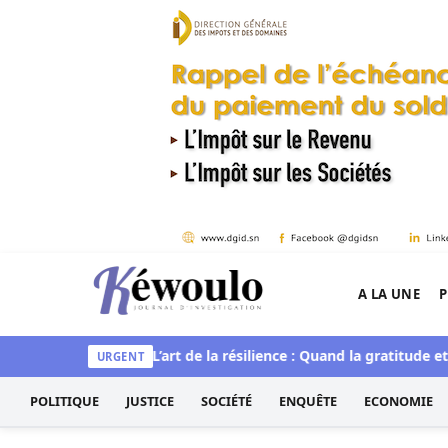
Aller au contenu
A LA UNE
P
Kéwoulo, le premier site d'information et d'inves
et spirituelle
L’art de la résilience : Quand la gratitude et l’a
URGENT
POLITIQUE
JUSTICE
SOCIÉTÉ
ENQUÊTE
ECONOMIE