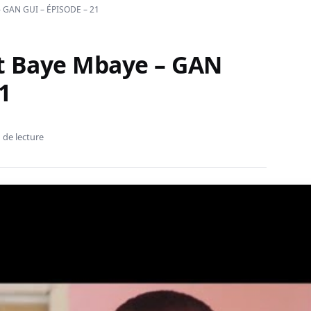
– GAN GUI – ÉPISODE – 21
t Baye Mbaye – GAN
1
 de lecture