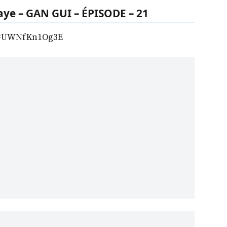
ye – GAN GUI – ÉPISODE – 21
v=UWNfKn1Og3E