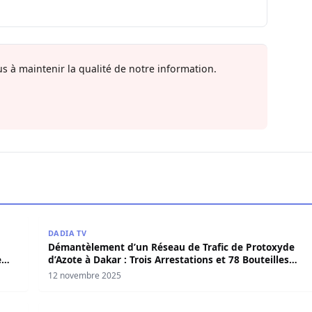
s à maintenir la qualité de notre information.
rrestations après des accusations de maltraitance sur des
Démantèlement d’un Réseau de Trafic de Protoxyde d’
DADIA TV
Démantèlement d’un Réseau de Trafic de Protoxyde
e
d’Azote à Dakar : Trois Arrestations et 78 Bouteilles
Saisies
12 novembre 2025
ort, sa famille accuse la police (Video)
Navette Ziguinchor-Dakar : Que peut on retenir du do