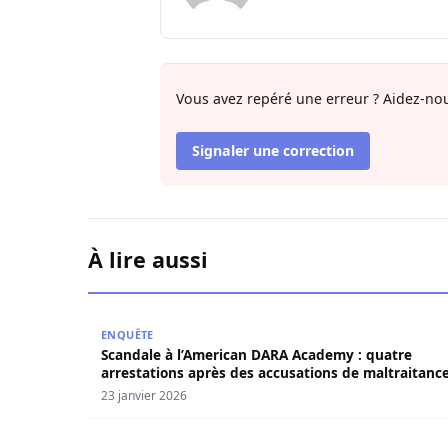
Vous avez repéré une erreur ? Aidez-nou
Signaler une correction
À lire aussi
Scandale à l’American DARA Academy : quatre a
ENQUÊTE
Scandale à l’American DARA Academy : quatre
arrestations après des accusations de maltraitanc
sur des mineurs américains au Sénégal
23 janvier 2026
Yeumbeul : Mor Seck arrêté, menotté et battu à m