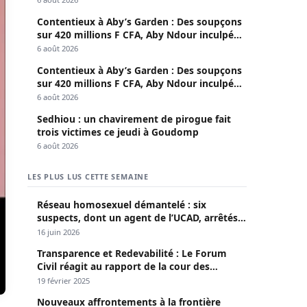
Contentieux à Aby’s Garden : Des soupçons
sur 420 millions F CFA, Aby Ndour inculpée
pour abus de biens sociaux
6 août 2026
Contentieux à Aby’s Garden : Des soupçons
sur 420 millions F CFA, Aby Ndour inculpée
pour abus de biens sociaux
6 août 2026
Sedhiou : un chavirement de pirogue fait
trois victimes ce jeudi à Goudomp
6 août 2026
LES PLUS LUS CETTE SEMAINE
Réseau homosexuel démantelé : six
suspects, dont un agent de l’UCAD, arrêtés à
Keur Massar ; l’un avoue avoir propagé le
16 juin 2026
VIH depuis 2018
Transparence et Redevabilité : Le Forum
Civil réagit au rapport de la cour des
comptes
19 février 2025
Nouveaux affrontements à la frontière