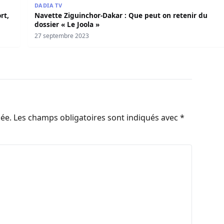
DADIA TV
rt,
Navette Ziguinchor-Dakar : Que peut on retenir du
dossier « Le Joola »
27 septembre 2023
iée.
Les champs obligatoires sont indiqués avec
*