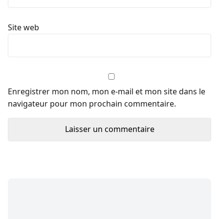
Site web
Enregistrer mon nom, mon e-mail et mon site dans le
navigateur pour mon prochain commentaire.