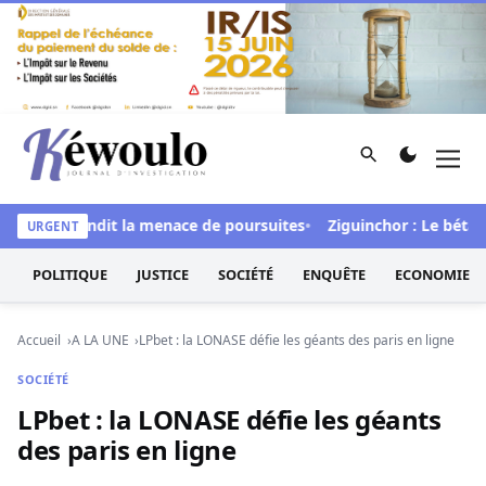
Aller au contenu
Rechercher
Men
Kéwoulo, le premier site d'information et d'investigation d
 et brandit la menace de poursuites
Ziguinchor : Le bétail foud
URGENT
POLITIQUE
JUSTICE
SOCIÉTÉ
ENQUÊTE
ECONOMIE
Accueil
A LA UNE
LPbet : la LONASE défie les géants des paris en ligne
SOCIÉTÉ
LPbet : la LONASE défie les géants
des paris en ligne