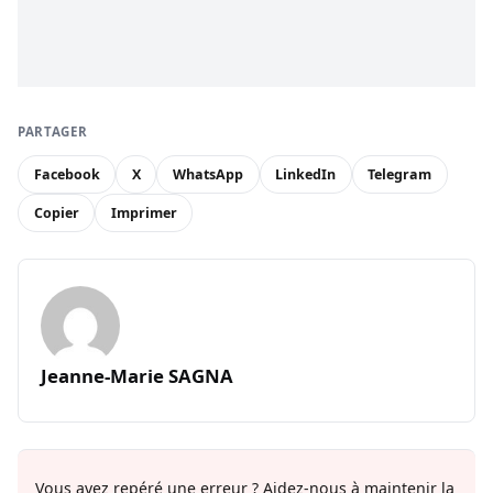
PARTAGER
Facebook
X
WhatsApp
LinkedIn
Telegram
Copier
Imprimer
Jeanne-Marie SAGNA
Vous avez repéré une erreur ? Aidez-nous à maintenir la