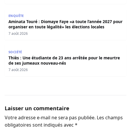
Aminata Touré : Diomaye Faye «a toute l’année 2027 pour o
ENQUÊTE
Aminata Touré : Diomaye Faye «a toute l’année 2027 pour
organiser en toute légalité» les élections locales
7 août 2026
Thiès : Une étudiante de 23 ans arrêtée pour le meurtre
SOCIÉTÉ
Thiès : Une étudiante de 23 ans arrêtée pour le meurtre
de ses jumeaux nouveau-nés
7 août 2026
Laisser un commentaire
Votre adresse e-mail ne sera pas publiée.
Les champs
obligatoires sont indiqués avec
*