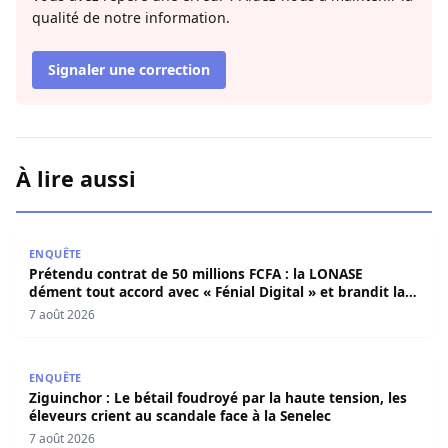
qualité de notre information.
Signaler une correction
À lire aussi
Prétendu contrat de 50 millions FCFA : la LONASE dément t
ENQUÊTE
Prétendu contrat de 50 millions FCFA : la LONASE
dément tout accord avec « Fénial Digital » et brandit la
menace de poursuites
7 août 2026
Ziguinchor : Le bétail foudroyé par la haute tension, les é
ENQUÊTE
Ziguinchor : Le bétail foudroyé par la haute tension, les
éleveurs crient au scandale face à la Senelec
7 août 2026