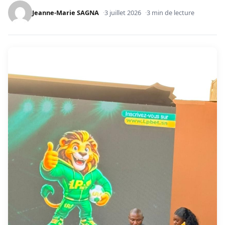
Jeanne-Marie SAGNA
3 juillet 2026
3 min de lecture