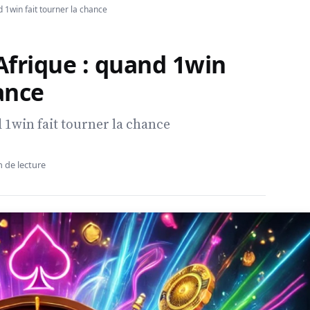
d 1win fait tourner la chance
’Afrique : quand 1win
ance
d 1win fait tourner la chance
n de lecture