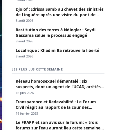
Djolof : Idrissa Samb au chevet des sinistrés
de Linguère après une visite du pont de
Thylla
8 août 2026
Restitution des terres à Ndingler : Seydi
Gassama salue le processus engagé
8 août 2026
Locafrique : Khadim Ba retrouve la liberté
8 août 2026
LES PLUS LUS CETTE SEMAINE
Réseau homosexuel démantelé : six
suspects, dont un agent de l’UCAD, arrêtés à
Keur Massar ; l’un avoue avoir propagé le
16 juin 2026
VIH depuis 2018
Transparence et Redevabilité : Le Forum
Civil réagit au rapport de la cour des
comptes
19 février 2025
Le FRAPP et son avis sur le forum: « trois
forums sur l’eau auront lieu cette semaine à