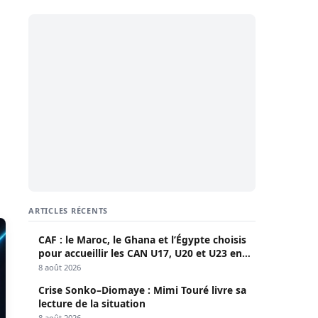
ARTICLES RÉCENTS
CAF : le Maroc, le Ghana et l’Égypte choisis
pour accueillir les CAN U17, U20 et U23 en
2027
8 août 2026
Crise Sonko–Diomaye : Mimi Touré livre sa
lecture de la situation
8 août 2026