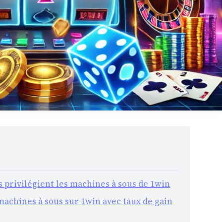
s privilégient les machines à sous de 1win
achines à sous sur 1win avec taux de gain