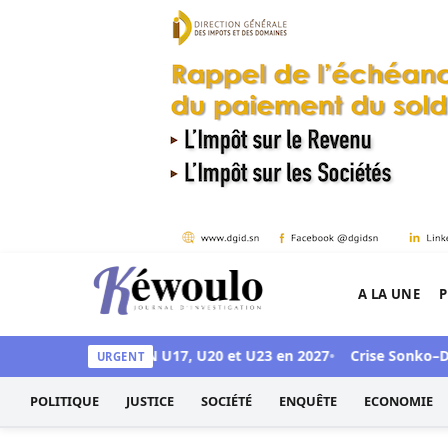
Aller au contenu
A LA UNE
P
Kéwoulo, le premier site d'information et d'inves
accueillir les CAN U17, U20 et U23 en 2027
Crise Sonko–Diomaye 
URGENT
POLITIQUE
JUSTICE
SOCIÉTÉ
ENQUÊTE
ECONOMIE