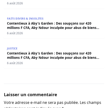
6 août 2026
Contentieux à Aby’s Garden : Des soupçons sur 420 milli
FAITS DIVERS & INSOLITES
Contentieux à Aby’s Garden : Des soupçons sur 420
millions F CFA, Aby Ndour inculpée pour abus de biens
sociaux
6 août 2026
Contentieux à Aby’s Garden : Des soupçons sur 420 milli
JUSTICE
Contentieux à Aby’s Garden : Des soupçons sur 420
millions F CFA, Aby Ndour inculpée pour abus de biens
sociaux
6 août 2026
Laisser un commentaire
Votre adresse e-mail ne sera pas publiée.
Les champs