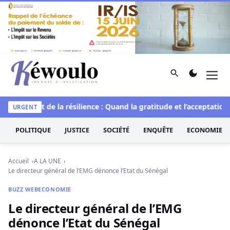
Aller au contenu
Rechercher
Men
Kéwoulo, le premier site d'information et d'investigation d
lle
L’art de la résilience : Quand la gratitude et l’acceptation t
URGENT
POLITIQUE
JUSTICE
SOCIÉTÉ
ENQUÊTE
ECONOMIE
Accueil
A LA UNE
Le directeur général de l’EMG dénonce l’Etat du Sénégal
BUZZ WEB
ECONOMIE
Le directeur général de l’EMG
dénonce l’Etat du Sénégal