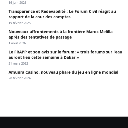
propagé le VIH depuis 2018
16 juin 2026
Transparence et Redevabilité : Le Forum Civil réagit au
rapport de la cour des comptes
19 février 2025
Nouveaux affrontements à la frontière Maroc-Melilla
après des tentatives de passage
1 août 2026
Le FRAPP et son avis sur le forum: « trois forums sur l’eau
auront lieu cette semaine à Dakar »
21 mars 2022
Amunra Casino, nouveau phare du jeu en ligne mondial
28 février 2024