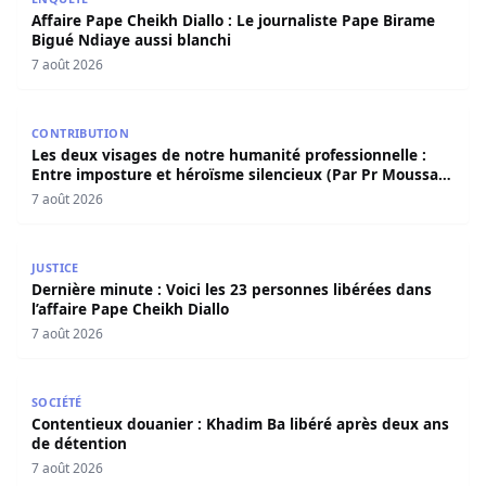
Affaire Pape Cheikh Diallo : Le journaliste Pape Birame
Bigué Ndiaye aussi blanchi
7 août 2026
Les deux visages de notre humanité professionnelle : Ent
CONTRIBUTION
Les deux visages de notre humanité professionnelle :
Entre imposture et héroïsme silencieux (Par Pr Moussa
Seydi)
7 août 2026
Dernière minute : Voici les 23 personnes libérées dans l’a
JUSTICE
Dernière minute : Voici les 23 personnes libérées dans
l’affaire Pape Cheikh Diallo
7 août 2026
Contentieux douanier : Khadim Ba libéré après deux ans 
SOCIÉTÉ
Contentieux douanier : Khadim Ba libéré après deux ans
de détention
7 août 2026