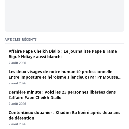
ARTICLES RÉCENTS
Affaire Pape Cheikh Diallo : Le journaliste Pape Birame
Bigué Ndiaye aussi blanchi
7 août 2026
Les deux visages de notre humanité professionnelle :
Entre imposture et héroïsme silencieux (Par Pr Moussa
Seydi)
7 août 2026
Dernière minute : Voici les 23 personnes libérées dans
l’affaire Pape Cheikh Diallo
7 août 2026
Contentieux douanier : Khadim Ba libéré après deux ans
de détention
7 août 2026