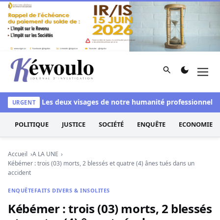
Aller au contenu
Rechercher
Men
Kéwoulo, le premier site d'information et d'investigation d
blanchi
Les deux visages de notre humanité professionnelle : E
URGENT
POLITIQUE
JUSTICE
SOCIÉTÉ
ENQUÊTE
ECONOMIE
Accueil
A LA UNE
Kébémer : trois (03) morts, 2 blessés et quatre (4) ânes tués dans un
accident
ENQUÊTE
FAITS DIVERS & INSOLITES
Kébémer : trois (03) morts, 2 blessés