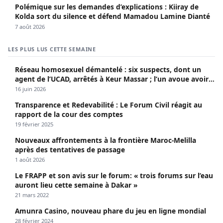
Polémique sur les demandes d’explications : Kiiray de
Kolda sort du silence et défend Mamadou Lamine Dianté
7 août 2026
LES PLUS LUS CETTE SEMAINE
Réseau homosexuel démantelé : six suspects, dont un
agent de l’UCAD, arrêtés à Keur Massar ; l’un avoue avoir
propagé le VIH depuis 2018
16 juin 2026
Transparence et Redevabilité : Le Forum Civil réagit au
rapport de la cour des comptes
19 février 2025
Nouveaux affrontements à la frontière Maroc-Melilla
après des tentatives de passage
1 août 2026
Le FRAPP et son avis sur le forum: « trois forums sur l’eau
auront lieu cette semaine à Dakar »
21 mars 2022
Amunra Casino, nouveau phare du jeu en ligne mondial
28 février 2024