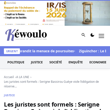
Aller au contenu
Rechercher
Men
Kéwoulo, le premier site d'information et d'investigation d
tal » et brandit la menace de poursuites
Ziguinchor : Le bétail 
URGENT
POLITIQUE
JUSTICE
SOCIÉTÉ
ENQUÊTE
ECONOMIE
Accueil
A LA UNE
Les juristes sont formels : Serigne Bassirou Guèye viole l’obligation de
réserve…
JUSTICE
Les juristes sont formels : Serigne