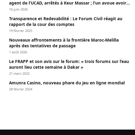
agent de l’UCAD, arrêtés à Keur Massar ; l’un avoue avoir
propagé le VIH depuis 2018
16 juin 2026
Transparence et Redevabilité : Le Forum Civil réagit au
rapport de la cour des comptes
19 février 2025
Nouveaux affrontements à la frontière Maroc-Melilla
après des tentatives de passage
1 août 2026
Le FRAPP et son avis sur le forum: « trois forums sur l’eau
auront lieu cette semaine à Dakar »
21 mars 2022
Amunra Casino, nouveau phare du jeu en ligne mondial
28 février 2024