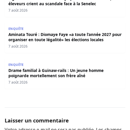
éleveurs crient au scandale face à la Senelec
7 août 2026
Aminata Touré : Diomaye Faye «a toute l’année 2027 pour o
ENQUÊTE
Aminata Touré : Diomaye Faye «a toute l’année 2027 pour
organiser en toute légalité» les élections locales
7 août 2026
Drame familial à Guinaw-rails : Un jeune homme poignar
ENQUÊTE
Drame familial à Guinaw-rails : Un jeune homme
poignarde mortellement son frère aîné
7 août 2026
Laisser un commentaire
Votre adresse e-mail ne sera pas publiée.
Les champs