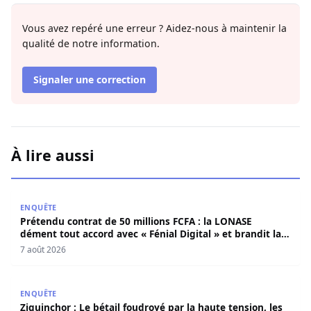
Vous avez repéré une erreur ? Aidez-nous à maintenir la
qualité de notre information.
Signaler une correction
À lire aussi
Prétendu contrat de 50 millions FCFA : la LONASE dément t
ENQUÊTE
Prétendu contrat de 50 millions FCFA : la LONASE
dément tout accord avec « Fénial Digital » et brandit la
menace de poursuites
7 août 2026
Ziguinchor : Le bétail foudroyé par la haute tension, les é
ENQUÊTE
Ziguinchor : Le bétail foudroyé par la haute tension, les