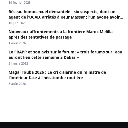
19 février 2025
Réseau homosexuel démantelé : six suspects, dont un
agent de l’UCAD, arrêtés à Keur Massar ; l’un avoue avoir
propagé le VIH depuis 2018
16 juin 2026
Nouveaux affrontements à la frontière Maroc-Melilla
après des tentatives de passage
1 août 2026
Le FRAPP et son avis sur le forum: « trois forums sur l’eau
auront lieu cette semaine à Dakar »
21 mars 2022
Magal Touba 2026 : Le cri d’alarme du ministre de
l’intérieur face à l’hécatombe routière
3 août 2026