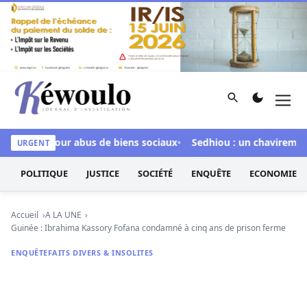
Aller au contenu
Rechercher
Men
Kéwoulo, le premier site d'information et d'investigation d
nculpée pour abus de biens sociaux
Sedhiou : un chavirement d
URGENT
POLITIQUE
JUSTICE
SOCIÉTÉ
ENQUÊTE
ECONOMIE
Accueil
A LA UNE
Guinée : Ibrahima Kassory Fofana condamné à cinq ans de prison ferme
ENQUÊTE
FAITS DIVERS & INSOLITES