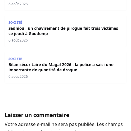
sociaux
6 août 2026
Sedhiou : un chavirement de pirogue fait trois victimes 
SOCIÉTÉ
Sedhiou : un chavirement de pirogue fait trois victimes
ce jeudi à Goudomp
6 août 2026
Bilan sécuritaire du Magal 2026 : la police a saisi une i
SOCIÉTÉ
Bilan sécuritaire du Magal 2026 : la police a saisi une
importante de quantité de drogue
6 août 2026
Laisser un commentaire
Votre adresse e-mail ne sera pas publiée.
Les champs