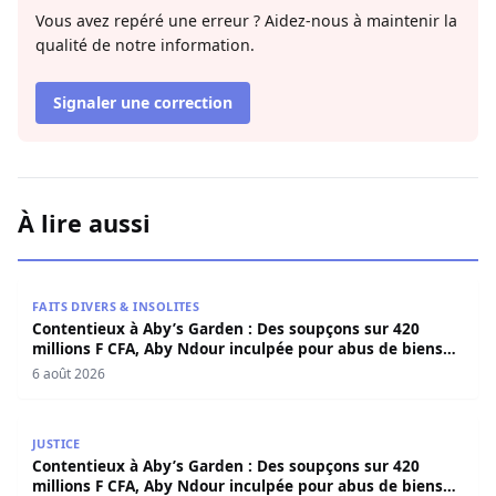
Vous avez repéré une erreur ? Aidez-nous à maintenir la
qualité de notre information.
Signaler une correction
À lire aussi
Contentieux à Aby’s Garden : Des soupçons sur 420 milli
FAITS DIVERS & INSOLITES
Contentieux à Aby’s Garden : Des soupçons sur 420
millions F CFA, Aby Ndour inculpée pour abus de biens
sociaux
6 août 2026
Contentieux à Aby’s Garden : Des soupçons sur 420 milli
JUSTICE
Contentieux à Aby’s Garden : Des soupçons sur 420
millions F CFA, Aby Ndour inculpée pour abus de biens