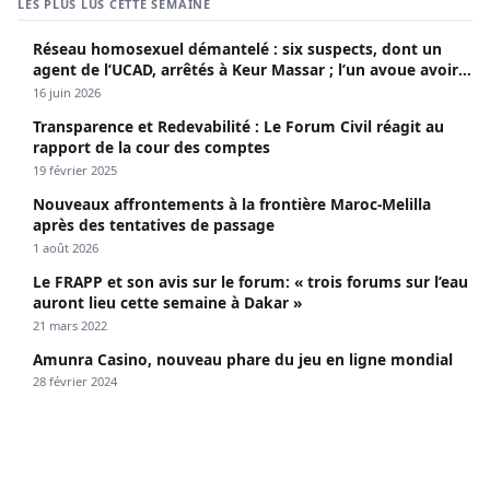
LES PLUS LUS CETTE SEMAINE
Réseau homosexuel démantelé : six suspects, dont un
agent de l’UCAD, arrêtés à Keur Massar ; l’un avoue avoir
propagé le VIH depuis 2018
16 juin 2026
Transparence et Redevabilité : Le Forum Civil réagit au
rapport de la cour des comptes
19 février 2025
Nouveaux affrontements à la frontière Maroc-Melilla
après des tentatives de passage
1 août 2026
Le FRAPP et son avis sur le forum: « trois forums sur l’eau
auront lieu cette semaine à Dakar »
21 mars 2022
Amunra Casino, nouveau phare du jeu en ligne mondial
28 février 2024