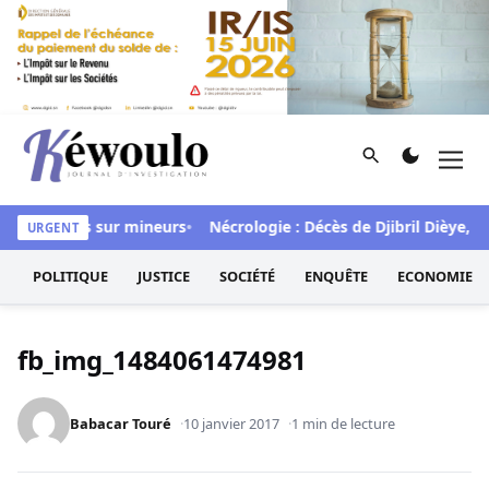
Aller au contenu
Rechercher
Men
Kéwoulo, le premier site d'information et d'investigation d
ols répétés sur mineurs
Nécrologie : Décès de Djibril Dièye, an
URGENT
POLITIQUE
JUSTICE
SOCIÉTÉ
ENQUÊTE
ECONOMIE
fb_img_1484061474981
Babacar Touré
10 janvier 2017
1 min de lecture