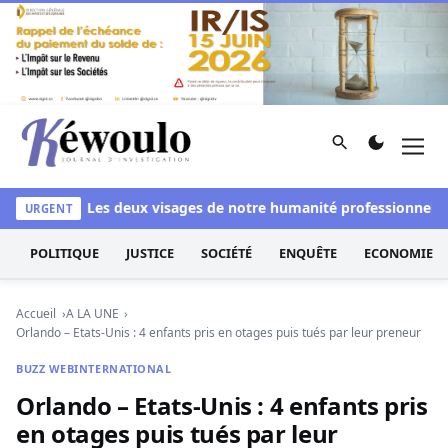
Aller au contenu
Rechercher
Men
Kéwoulo, le premier site d'information et d'investigation d
blanchi
Les deux visages de notre humanité professionnelle : E
URGENT
POLITIQUE
JUSTICE
SOCIÉTÉ
ENQUÊTE
ECONOMIE
Accueil
A LA UNE
Orlando – Etats-Unis : 4 enfants pris en otages puis tués par leur preneur
BUZZ WEB
INTERNATIONAL
Orlando – Etats-Unis : 4 enfants pris
en otages puis tués par leur