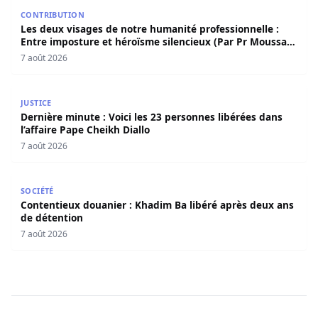
Les deux visages de notre humanité professionnelle : Ent
CONTRIBUTION
Les deux visages de notre humanité professionnelle :
Entre imposture et héroïsme silencieux (Par Pr Moussa
Seydi)
7 août 2026
Dernière minute : Voici les 23 personnes libérées dans l’a
JUSTICE
Dernière minute : Voici les 23 personnes libérées dans
l’affaire Pape Cheikh Diallo
7 août 2026
Contentieux douanier : Khadim Ba libéré après deux ans 
SOCIÉTÉ
Contentieux douanier : Khadim Ba libéré après deux ans
de détention
7 août 2026